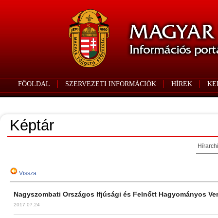
FŐOLDAL
SZERVEZETI INFORMÁCIÓK
HÍREK
KE
Képtár
Hírarch
Vissza
Nagyszombati Országos Ifjúsági és Felnőtt Hagyományos Ve
2017.07.24