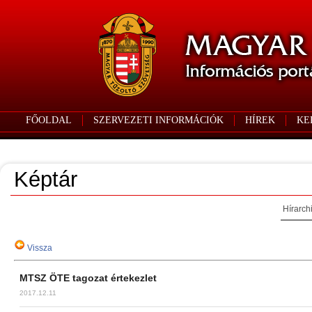
FŐOLDAL
SZERVEZETI INFORMÁCIÓK
HÍREK
KE
Képtár
Hírarch
Vissza
MTSZ ÖTE tagozat értekezlet
2017.12.11