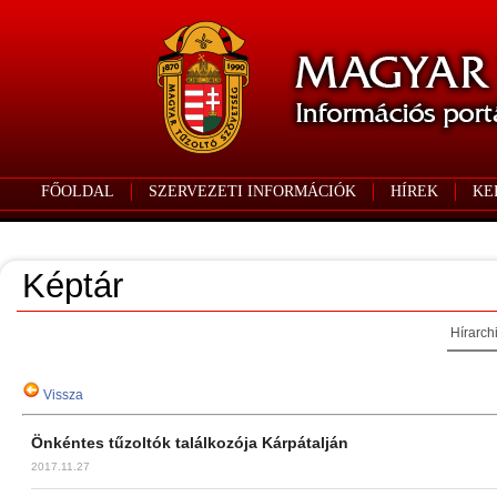
FŐOLDAL
SZERVEZETI INFORMÁCIÓK
HÍREK
KE
Képtár
Hírarch
Vissza
Önkéntes tűzoltók találkozója Kárpátalján
2017.11.27