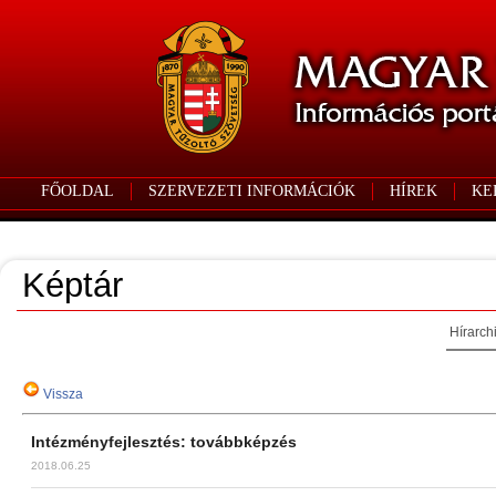
FŐOLDAL
SZERVEZETI INFORMÁCIÓK
HÍREK
KE
Képtár
Hírarch
Vissza
Intézményfejlesztés: továbbképzés
2018.06.25