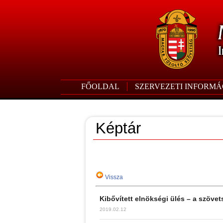
FŐOLDAL
SZERVEZETI INFORMÁ
Képtár
Vissza
Kibővített elnökségi ülés – a szövet
2019.02.12