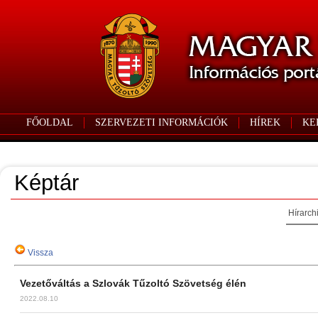
FŐOLDAL
SZERVEZETI INFORMÁCIÓK
HÍREK
KE
Képtár
Hírarch
Vissza
Vezetőváltás a Szlovák Tűzoltó Szövetség élén
2022.08.10