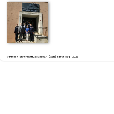
©
Minden jog fenntartva! Magyar Tűzoltó Szövetség - 2026