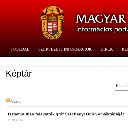
FŐOLDAL
SZERVEZETI INFORMÁCIÓK
HÍREK
KE
Képtár
Hírarch
Vissza
Isztambulban felavatták gróf Széchenyi Ödön emléktábláját
2020.10.07