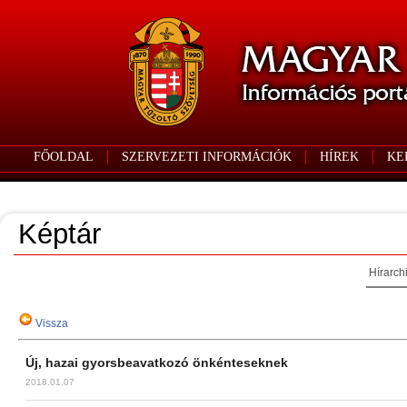
FŐOLDAL
SZERVEZETI INFORMÁCIÓK
HÍREK
KE
Képtár
Hírarch
Vissza
Új, hazai gyorsbeavatkozó önkénteseknek
2018.01.07