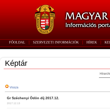
FŐOLDAL
SZERVEZETI INFORMÁCIÓK
HÍREK
KE
Képtár
Hírarch
Vissza
Gr Széchenyi Ödön díj 2017.12.
2017.12.13