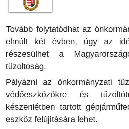
Tovább folytatódhat az önkormán
elmúlt két évben, úgy az idé
részesülhet a Magyarorszá
tűzoltóság.
Pályázni az önkormányzati tűzo
védőeszközökre és tűzoltó
készenlétben tartott gépjárműf
eszköz felújítására lehet.