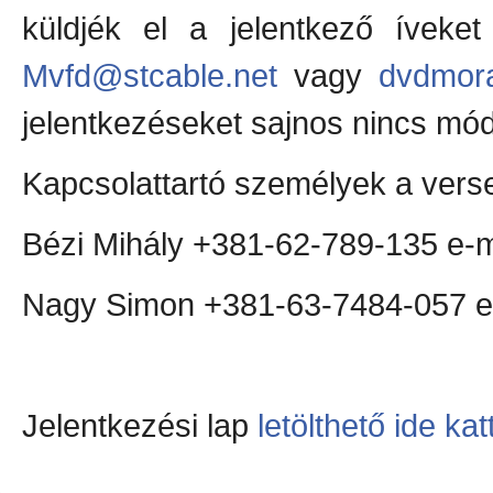
küldjék el a jelentkező íveke
Mvfd@stcable.net
vagy
dvdmor
jelentkezéseket sajnos nincs mó
Kapcsolattartó személyek a vers
Bézi Mihály +381-62-789-135 e-m
Nagy Simon +381-63-7484-057 e
Jelentkezési lap
letölthető ide kat