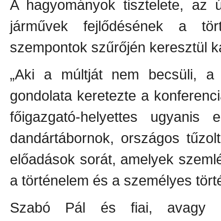
A hagyományok tisztelete, az új
járművek fejlődésének a tör
szempontok szűrőjén keresztül k
„Aki a múltját nem becsüli, a 
gondolata keretezte a konferenciá
főigazgató-helyettes ugyanis e
dandártábornok, országos tűzolt
előadások sorát, amelyek szemlé
a történelem és a személyes tört
Szabó Pál és fiai, avagy a