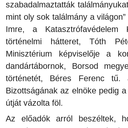
szabadalmaztatták találmányukat
mint oly sok találmány a világon”
Imre, a Katasztrófavédelem
történelmi hátteret, Tóth Pé
Minisztérium képviselője a kor
dandártábornok, Borsod megye
történetét, Béres Ferenc tű
Bizottságának az elnöke pedig a
útját vázolta föl.
Az előadók arról beszéltek, h