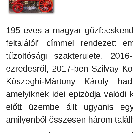
195 éves a magyar gőzfecskendő
feltalálói” címmel rendezett e
tűzoltósági szakterülete. 201
ezredesről, 2017-ben Szilvay Ko
Kőszeghi-Mártony Károly had
amelyiknek idei epizódja valódi k
előtt üzembe állt ugyanis eg
amilyenből összesen három talál