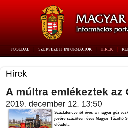
FŐOLDAL
SZERVEZETI INFORMÁCIÓK
HÍREK
KE
Hírek
A múltra emlékeztek az
2019. december 12. 13:50
Százkilencvenöt éves a magyar gőzfecsk
jövőre százötven éves Magyar Tűzoltó Sz
előadott.