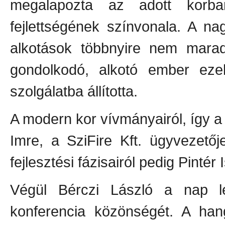
megalapozta az adott korba
fejlettségének színvonala. A na
alkotások többnyire nem marad
gondolkodó, alkotó ember ezek
szolgálatba állította.
A modern kor vívmányairól, így a
Imre, a SziFire Kft. ügyvezető
fejlesztési fázisairól pedig Pintér 
Végül Bérczi László a nap leg
konferencia közönségét. A han