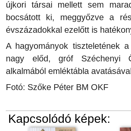
újkori társai mellett sem mara
bocsátott ki, meggyőzve a rés
évszázadokkal ezelőtt is hatéko
A hagyományok tiszteletének 
nagy előd, gróf Széchenyi Ö
alkalmából emléktábla avatásával
Fotó: Szőke Péter BM OKF
Kapcsolódó képek: