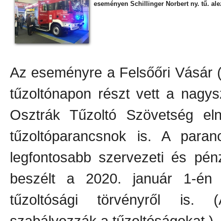
eseményen Schillinger Norbert ny. tű. ale
Az eseményre a Felsőőri Vásár (
tűzoltónapon részt vett a nagy
Osztrák Tűzoltó Szövetség eln
tűzoltóparancsnok is. A para
legfontosabb szervezeti és pénz
beszélt a 2020. január 1-én é
tűzoltósági törvényről is. 
szabályozzák a tűzoltóságokat.)