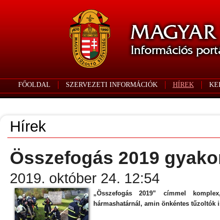
FŐOLDAL
SZERVEZETI INFORMÁCIÓK
HÍREK
KE
Hírek
Összefogás 2019 gyakor
2019. október 24. 12:54
„Összefogás 2019” címmel komplex, 
hármashatárnál, amin önkéntes tűzoltók is