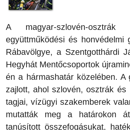
A magyar-szlovén-osztrák ne
együttműködési és honvédelmi g
Rábavölgye, a Szentgotthárdi J
Hegyhát Mentőcsoportok újraminős
én a hármashatár közelében. A g
zajlott, ahol szlovén, osztrák é
tagjai, vízügyi szakemberek vala
mutatták meg a határokon át
tanúsított összefogásukat, haté