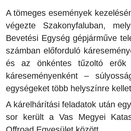
A tömeges események kezeléséne
végezte Szakonyfaluban, melyh
Bevetési Egység gépjárműve tele
számban előforduló káreseménye
és az önkéntes tűzoltó erők r
káreseményenként – súlyossá
egységeket több helyszínre kellett
A kárelhárítási feladatok után e
sor került a Vas Megyei Katas
Offroad Egyesület között.