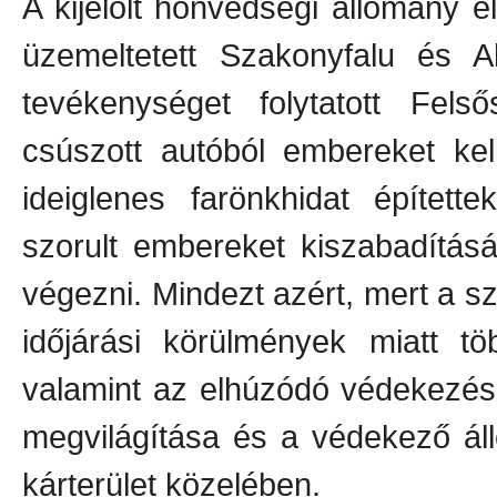
A kijelölt honvédségi állomány el
üzemeltetett Szakonyfalu és Al
tevékenységet folytatott Fel
csúszott autóból embereket kell
ideiglenes farönkhidat épített
szorult embereket kiszabadítását
végezni. Mindezt azért, mert a s
időjárási körülmények miatt tö
valamint az elhúzódó védekezés
megvilágítása és a védekező ál
kárterület közelében.