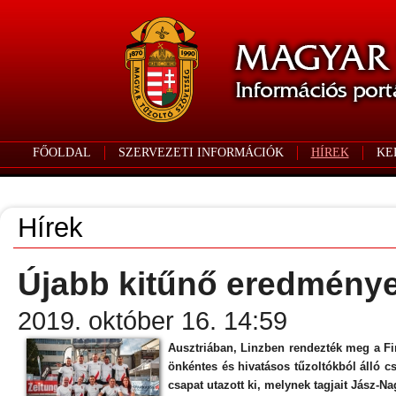
FŐOLDAL
SZERVEZETI INFORMÁCIÓK
HÍREK
KE
Hírek
Újabb kitűnő eredmény
2019. október 16. 14:59
Ausztriában, Linzben rendezték meg a Fi
önkéntes és hivatásos tűzoltókból álló c
csapat utazott ki, melynek tagjait Jász-