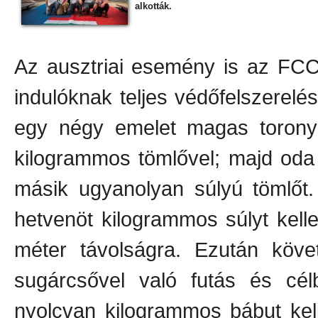
alkották.
Az ausztriai esemény is az FCC 
indulóknak teljes védőfelszerelé
egy négy emelet magas torony t
kilogrammos tömlővel; majd oda a 
másik ugyanolyan súlyú tömlőt.
hetvenöt kilogrammos súlyt kelle
méter távolságra. Ezután köve
sugárcsővel való futás és cé
nyolcvan kilogrammos bábut kelle