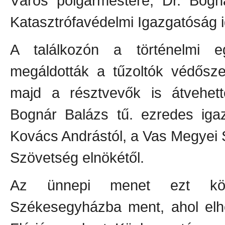
Város polgármestere, Dr. Bogn
Katasztrófavédelmi Igazgatóság i
A találkozón a történelmi eg
megáldották a tűzoltók védősze
majd a résztvevők is átvehette
Bognár Balázs tű. ezredes igaz
Kovács Andrástól, a Vas Megyei S
Szövetség elnökétől.
Az ünnepi menet ezt köv
Székesegyházba ment, ahol elhe