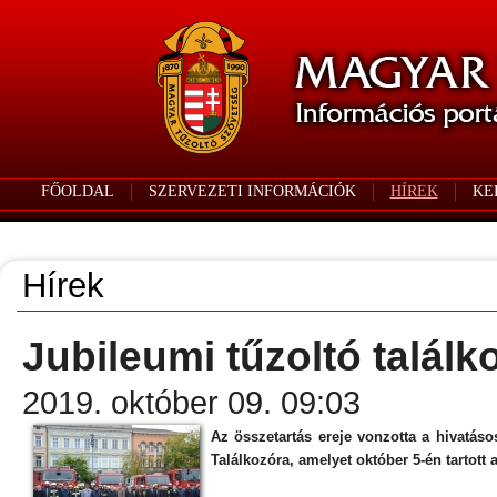
FŐOLDAL
SZERVEZETI INFORMÁCIÓK
HÍREK
KE
Hírek
Jubileumi tűzoltó talál
2019. október 09. 09:03
Az összetartás ereje vonzotta a hivatáso
Találkozóra, amelyet október 5-én tartot