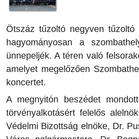
Ötszáz tűzoltó negyven tűzoltó
hagyományosan a szombathely
ünnepeljék. A téren való felsora
amelyet megelőzően Szombathel
koncertet.
A megnyitón beszédet mondot
törvényalkotásért felelős alel
Védelmi Bizottság elnöke, Dr. 