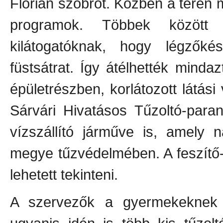
Flórián szobrot. Közben a téren 
programok. Többek között 
kilátogatóknak, hogy légzőké
füstsátrat. Így átélhették mindazt
épületrészben, korlátozott látási
Sárvári Hivatásos Tűzoltó-para
vízszállító járműve is, amely 
megye tűzvédelmében. A feszítő
lehetett tekinteni.
A szervezők a gyermekeknek 