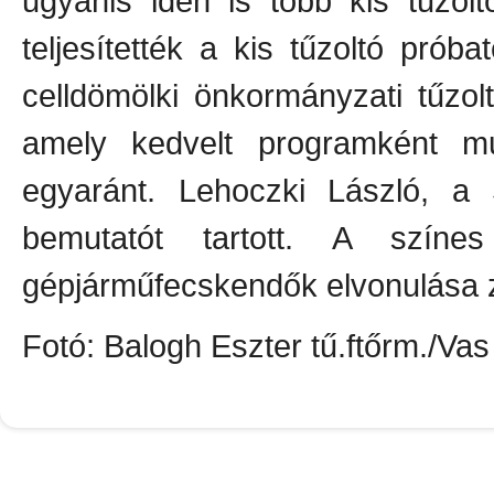
ugyanis idén is több kis tűzolt
teljesítették a kis tűzoltó prób
celldömölki önkormányzati tűzoltó
amely kedvelt programként mu
egyaránt. Lehoczki László, a 
bemutatót tartott. A szín
gépjárműfecskendők elvonulása z
Fotó: Balogh Eszter tű.ftőrm./Va