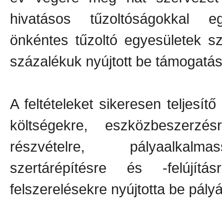
hivatásos tűzoltóságokkal e
önkéntes tűzoltó egyesületek s
százalékuk nyújtott be támogatási
A feltételeket sikeresen teljesí
költségekre, eszközbeszerzé
részvételre, pályaalkalmas
szertárépítésre és -felújít
felszerelésekre nyújtotta be pályá