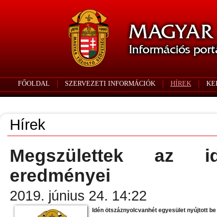
FŐOLDAL
SZERVEZETI INFORMÁCIÓK
HÍREK
KE
Hírek
Megszülettek az id
eredményei
2019. június 24. 14:22
Idén ötszáznyolcvanhét egyesület nyújtott be 