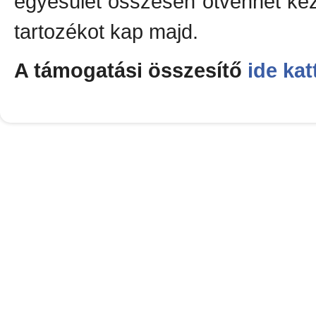
egyesület összesen ötvenhét kéz
tartozékot kap majd.
A támogatási összesítő
ide kat