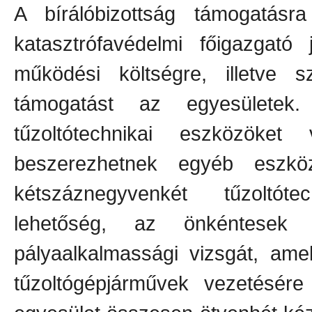
A bírálóbizottság támogatásr
katasztrófavédelmi főigazgat
működési költségre, illetve sz
támogatást az egyesületek
tűzoltótechnikai eszközök
beszerezhetnek egyéb eszkö
kétszáznegyvenkét tűzoltótec
lehetőség, az önkéntesek 
pályaalkalmassági vizsgát, ame
tűzoltógépjárművek vezetésére 