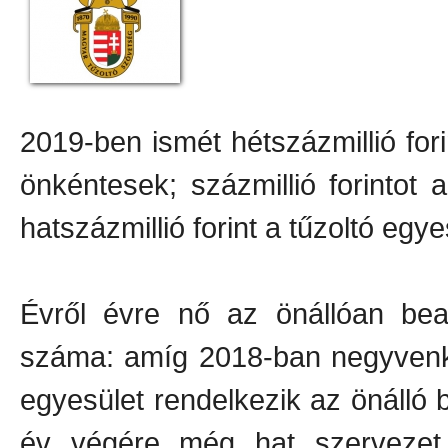
2019-ben ismét hétszázmillió fo
önkéntesek; százmillió forinto
hatszázmillió forint a tűzoltó egy
Évről évre nő az önállóan bea
száma: amíg 2018-ban negyvenk
egyesület rendelkezik az önálló 
év végére még hat szervezet