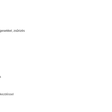
ngesekkel, zsűrizés
a
 kezdéssel