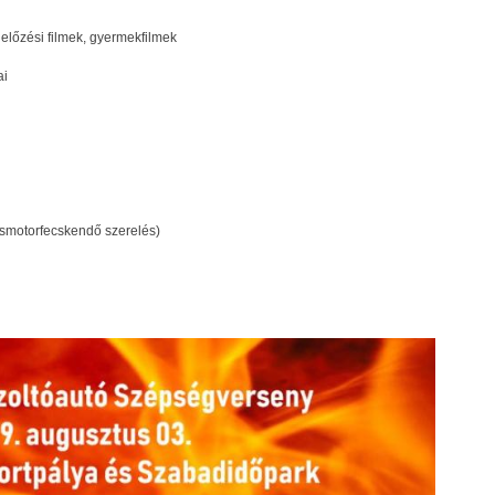
lőzési filmek, gyermekfilmek
ai
ismotorfecskendő szerelés)