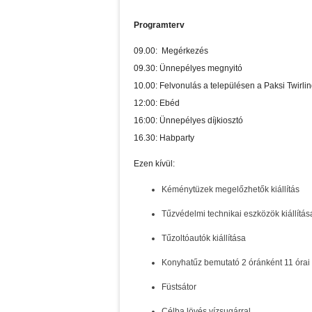
Programterv
09.00: Megérkezés
09.30: Ünnepélyes megnyitó
10.00: Felvonulás a településen a Paksi Twirli
12:00: Ebéd
16:00: Ünnepélyes díjkiosztó
16.30: Habparty
Ezen kívül:
Kéménytüzek megelőzhetők kiállítás
Tűzvédelmi technikai eszközök kiállítás
Tűzoltóautók kiállítása
Konyhatűz bemutató 2 óránként 11 órai
Füstsátor
Célba lövés vízsugárral