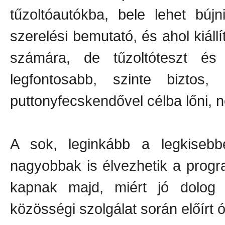
tűzoltóautókba, bele lehet bú
szerelési bemutató, és ahol kiáll
számára, de tűzoltóteszt é
legfontosabb, szinte biztos
puttonyfecskendővel célba lőni, ne
A sok, leginkább a legkisebbe
nagyobbak is élvezhetik a progra
kapnak majd, miért jó dolog a
közösségi szolgálat során előírt ó