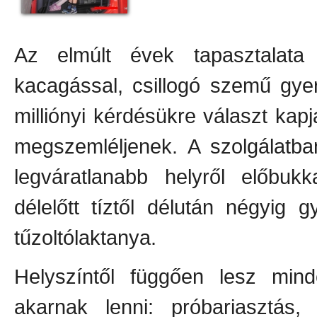
Az elmúlt évek tapasztalata 
kacagással, csillogó szemű gye
milliónyi kérdésükre választ kapj
megszemléljenek. A szolgálatba
legváratlanabb helyről előbuk
délelőtt tíztől délután négyig 
tűzoltólaktanya.
Helyszíntől függően lesz mind
akarnak lenni: próbariasztás