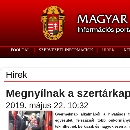
FŐOLDAL
SZERVEZETI INFORMÁCIÓK
HÍREK
KE
Hírek
Megnyílnak a szertárk
2019. május 22. 10:32
Gyermeknap alkalmából a hivatásos tűz
egyesület, félszáznál több önkormány
tekinthetnek be kicsik és nagyok ezen a 