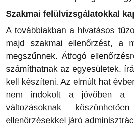
Szakmai felülvizsgálatokkal k
A továbbiakban a hivatásos tűzo
majd szakmai ellenőrzést, a m
megszűnnek. Átfogó ellenőrzésr
számíthatnak az egyesületek, ír
kell készíteni. Az elmúlt hat év
nem indokolt a jövőben a k
változásoknak köszönhető
ellenőrzésekkel járó adminisztrác