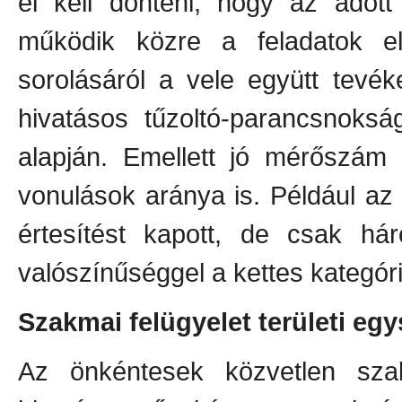
el kell dönteni, hogy az adott
működik közre a feladatok el
sorolásáról a vele együtt tevé
hivatásos tűzoltó-parancsnoks
alapján. Emellett jó mérőszám 
vonulások aránya is. Például az
értesítést kapott, de csak há
valószínűséggel a kettes kategóri
Szakmai felügyelet területi eg
Az önkéntesek közvetlen szak