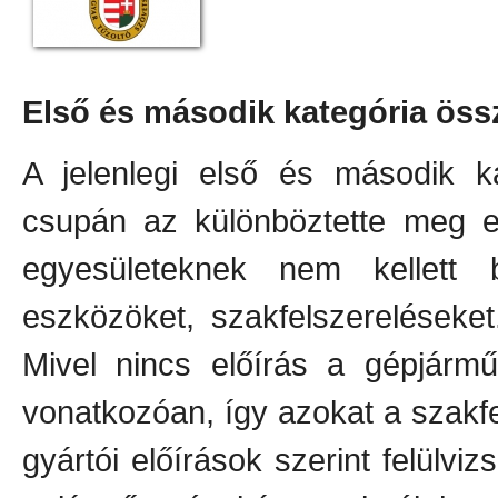
Első és második kategória ös
A jelenlegi első és második ka
csupán az különböztette meg ez
egyesületeknek nem kellett b
eszközöket, szakfelszereléseke
Mivel nincs előírás a gépjármű
vonatkozóan, így azokat a szakf
gyártói előírások szerint felülvi