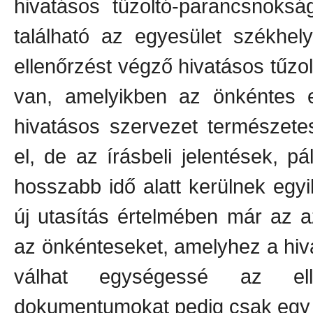
hivatásos tűzoltó-parancsnoksá
található az egyesület székhel
ellenőrzést végző hivatásos tű
van, amelyikben az önkéntes e
hivatásos szervezet természete
el, de az írásbeli jelentések,
hosszabb idő alatt kerülnek eg
új utasítás értelmében már az a
az önkénteseket, amelyhez a hivat
válhat egységessé az ell
dokumentumokat pedig csak egy 