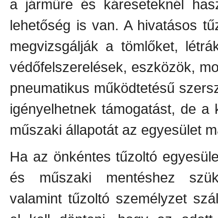
a járműre és káreseteknél hasz
lehetőség is van. A hivatásos t
megvizsgálják a tömlőket, létr
védőfelszerelések, eszközök, mot
pneumatikus működtetésű szerszá
igényelhetnek támogatást, de a k
műszaki állapotát az egyesület ma
Ha az önkéntes tűzoltó egyesüle
és műszaki mentéshez szüksé
valamint tűzoltó személyzet szál