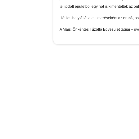
telítődött épületből egy nőt is kimentettek az ö
Hősies helytállása elismeréseként az országos
A Majsi Önkéntes Tűzoltó Egyesület tagjai – g