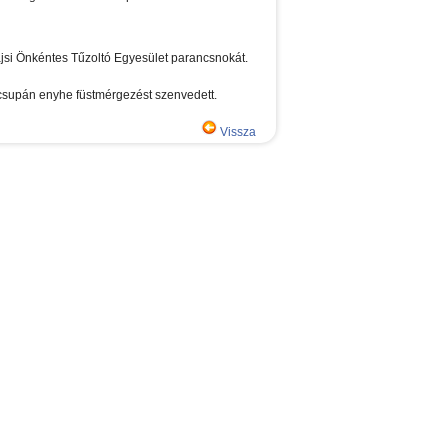
ajsi Önkéntes Tűzoltó Egyesület parancsnokát.
 csupán enyhe füstmérgezést szenvedett.
Vissza