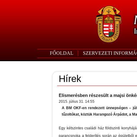
FŐOLDAL
SZERVEZETI INFORMÁ
Hírek
Elismerésben részesült a majsi önké
2015. július 31. 14:55
A BM OKF-en rendezett ünnepségen – júliu
tűzoltókat, köztük Harangozó Árpádot, a M
Egy kétszintes családi ház földszinti konyháj
parancsnoka a felderítés során az épületből e