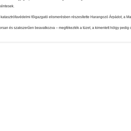
nkéntesek.
 katasztrófavédelmi főigazgató elismerésben részesítette Harangozó Árpádot, a M
yorsan és szakszerűen beavatkozva – megfékezték a tüzet, a kimentett hölgy pedig