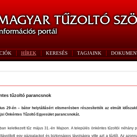
CIÓK
HÍREK
KERESÉS
TAGJAINK
DOKUMEN
ntes tűzoltó parancsnok
s 29-én – bátor helytállásért elismerésben részesítették az elmúlt idősza
ajsi Önkéntes Tűzoltó Egyesület parancsnokát.
ában keletkezett tűz május 31.-én Majson. A település önkéntes tűzoltói néhány p
ltávolított egy gázpalackot és biztonságos távolságra vitte azt a tűztől. Az azon