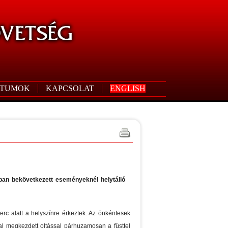
TUMOK
KAPCSOLAT
ENGLISH
kban bekövetkezett eseményeknél helytálló
erc alatt a helyszínre érkeztek. Az önkéntesek
nal megkezdett oltással párhuzamosan a füsttel