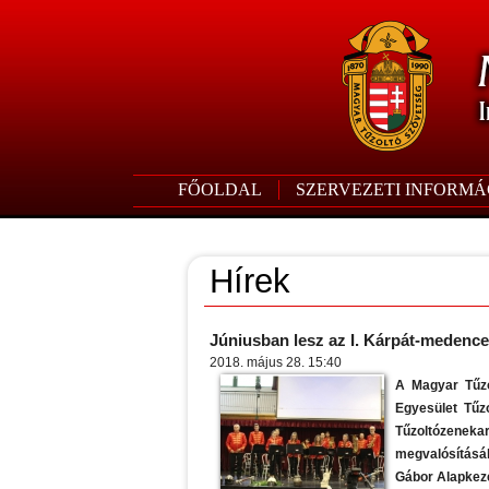
FŐOLDAL
SZERVEZETI INFORMÁ
Hírek
Júniusban lesz az I. Kárpát-medence
2018. május 28. 15:40
A Magyar Tűzo
Egyesület Tűz
Tűzoltózeneka
megvalósításáb
Gábor Alapkezel