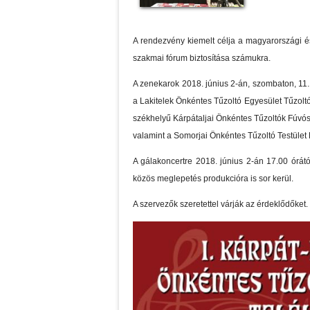
A rendezvény kiemelt célja a magyarországi é
szakmai fórum biztosítása számukra.
A zenekarok 2018. június 2-án, szombaton, 11
a Lakitelek Önkéntes Tűzoltó Egyesület Tűzol
székhelyű Kárpátaljai Önkéntes Tűzoltók Fúvó
valamint a Somorjai Önkéntes Tűzoltó Testület
A gálakoncertre 2018. június 2-án 17.00 órátó
közös meglepetés produkcióra is sor kerül.
A szervezők szeretettel várják az érdeklődőket.