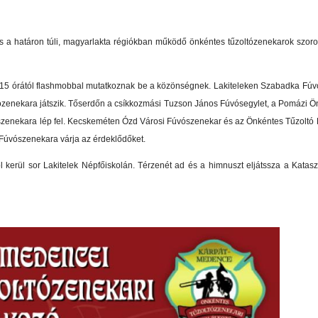
s a határon túli, magyarlakta régiókban működő önkéntes tűzoltózenekarok szor
.15 órától flashmobbal mutatkoznak be a közönségnek. Lakiteleken Szabadka Fú
tózenekara játszik. Tőserdőn a csíkkozmási Tuzson János Fúvósegylet, a Pomázi Ö
szenekara lép fel. Kecskeméten Ózd Városi Fúvószenekar és az Önkéntes Tűzoltó 
 Fúvószenekara várja az érdeklődőket.
l kerül sor Lakitelek Népfőiskolán. Térzenét ad és a himnuszt eljátssza a Kata