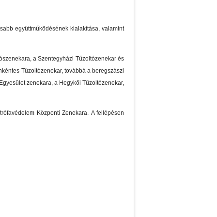
osabb együttműködésének kialakítása, valamint
vószenekara, a Szentegyházi Tűzoltózenekar és
nkéntes Tűzoltózenekar, továbbá a beregszászi
Egyesület zenekara, a Hegykői Tűzoltózenekar,
sztrófavédelem Központi Zenekara. A fellépésen