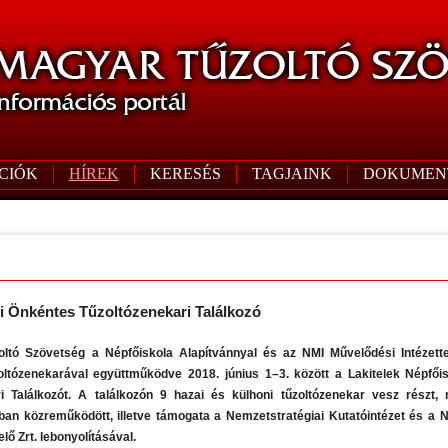
CIÓK
HÍREK
KERESÉS
TAGJAINK
DOKUMEN
i Önkéntes Tűzoltózenekari Találkozó
ltó Szövetség a Népfőiskola Alapítvánnyal és az NMI Művelődési Intézettel
oltózenekarával együttműködve 2018. június 1–3. között a Lakitelek Népfői
ri Találkozót. A találkozón 9 hazai és külhoni tűzoltózenekar vesz részt
an közreműködött, illetve támogata a Nemzetstratégiai Kutatóintézet és a Ne
ő Zrt. lebonyolításával.