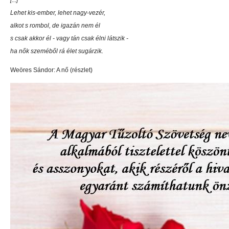
[...]
Lehet kis-ember, lehet nagy-vezér,
alkot s rombol, de igazán nem él
s csak akkor él - vagy tán csak élni látszik -
ha nők szeméből rá élet sugárzik.
Weöres Sándor: A nő (részlet)