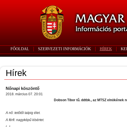
FŐOLDAL
SZERVEZETI INFORMÁCIÓK
HÍREK
KE
Hírek
Nőnapi köszöntő
2018. március 07. 20:01
Dobson Tibor tű. ddtbk., az MTSZ elnökének n
A nő: tetőtől talpig élet.
A férfi: nagyképű kísértet.