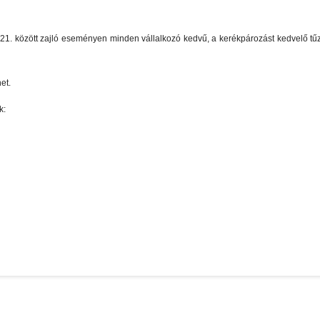
1. között zajló eseményen minden vállalkozó kedvű, a kerékpározást kedvelő tűzol
et.
k: