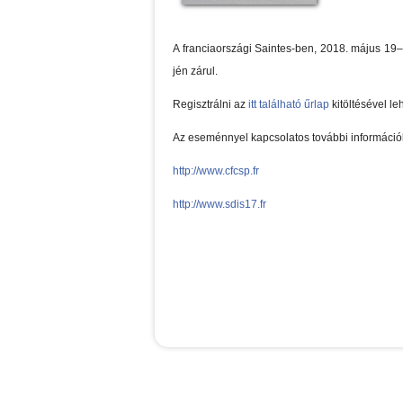
A franciaországi Saintes-ben, 2018. május 19–2
jén zárul.
Regisztrálni az
itt található űrlap
kitöltésével leh
Az eseménnyel kapcsolatos további információ
http://www.cfcsp.fr
http://www.sdis17.fr