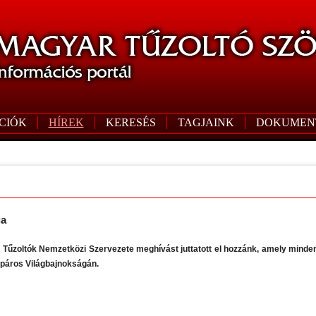
CIÓK
HÍREK
KERESÉS
TAGJAINK
DOKUMEN
ga
Tűzoltók Nemzetközi Szervezete meghívást juttatott el hozzánk, amely minden t
páros Világbajnokságán.