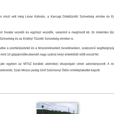
 részt vett még Lévai Kálmán, a Karcagi Diáktűzoltó Szövetség elnöke és E
ri hivatal vezetői és egyházi vezetők, valamint a meghívott kb. tíz önkéntes tű
Szövetség és az Erdélyi Tűzoltó Szövetség elnökei is.
e a szertárépületet és a felszereléseiket; bevetéseiken, szakszerű segítségnyújt
b mint 10 gépjárműfecskendő nagy számú helyi érdeklődő előtt vonult fel.
aki egyben az MTSZ korábbi alelnöke) díszpolgári címet adományozott. A m
klevelét, Szali Mózes pedig Gróf Széchenyi Ödön emlékplakettet kapott.