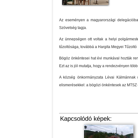
Az eseményen a magyarországi delegációban
Szövetség tagja.
Az ünnepségen ott voltak a helyi polgármeste
tűzoltósága, továbbá a Hargita Megyei Tűzoltó 
Bögöz önkéntesei hat évi munkával hozták rendb
Ezt az is jól mutatja, hogy a rendezvényen töb
A község önkormányzata Lévai Kálmánnak (
elismerésekkel: a bögözi önkéntesek az MTSZ o
Kapcsolódó képek: