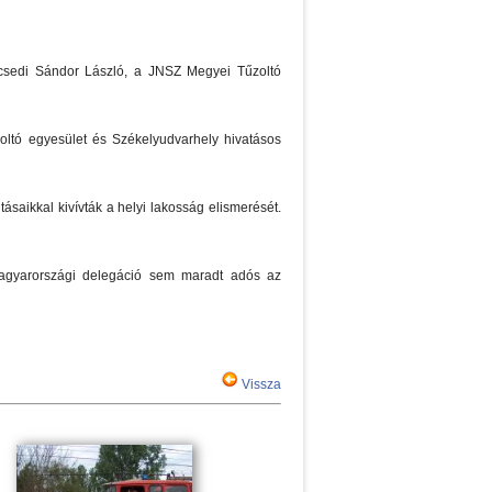
csedi Sándor László, a JNSZ Megyei Tűzoltó
zoltó egyesület és Székelyudvarhely hivatásos
ásaikkal kivívták a helyi lakosság elismerését.
agyarországi delegáció sem maradt adós az
Vissza