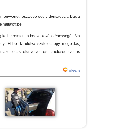
. A negyvenöt résztvevő egy újdonságot, a Dacia
e mutatott be.
g kell teremteni a beavatkozás képességét. Ma
ny. Ebből kiindulva született egy megoldás,
ású oltás előnyeivel és lehetőségeivel is
Vissza