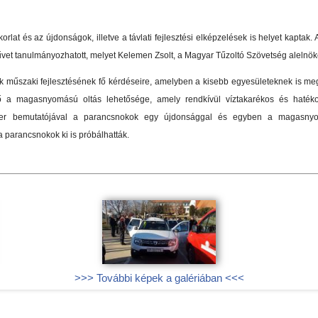
orlat és az újdonságok, illetve a távlati fejlesztési elképzelések is helyet kaptak
űvet tanulmányozhatott, melyet Kelemen Zsolt, a Magyar Tűzoltó Szövetség alelnök
k műszaki fejlesztésének fő kérdéseire, amelyben a kisebb egyesületeknek is me
ő a magasnyomású oltás lehetősége, amely rendkívül víztakarékos és hatéko
er bemutatójával a parancsnokok egy újdonsággal és egyben a magasnyom
a parancsnokok ki is próbálhatták.
>>> További képek a galériában <<<