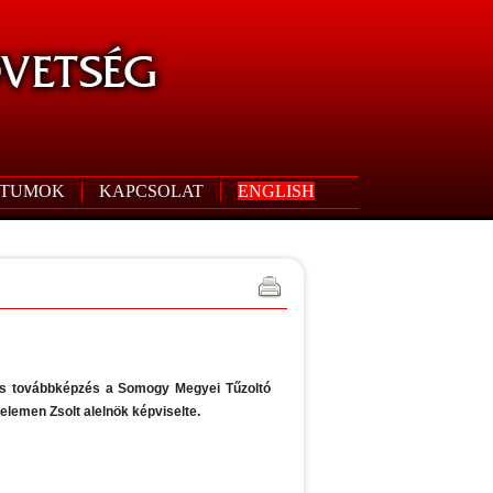
TUMOK
KAPCSOLAT
ENGLISH
 és továbbképzés a Somogy Megyei Tűzoltó
emen Zsolt alelnök képviselte.