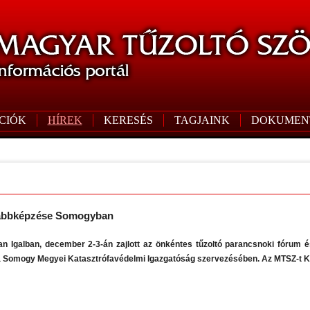
CIÓK
HÍREK
KERESÉS
TAGJAINK
DOKUMEN
vábbképzése Somogyban
 Igalban, december 2-3-án zajlott az önkéntes tűzoltó parancsnoki fórum
 Somogy Megyei Katasztrófavédelmi Igazgatóság szervezésében. Az MTSZ-t Kel