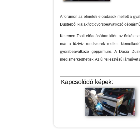
A fórumon az elméleti előadások mellett a gyak
Dusterből kialakított gyorsbeavatkozó gépjárm
Kelemen Zsolt előadásában kitért az önkétese
már a tűzivíz rendszerek mellett kiemelked
gyorsbeavatkozó gépjárműre. A Dacia Dust
megismerkedhettek. Az új fejlesztésű járművet 
Kapcsolódó képek: