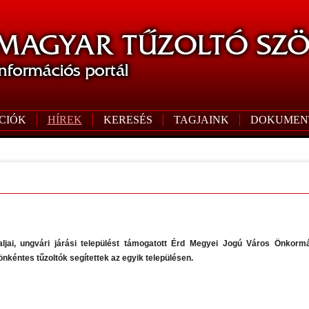
CIÓK
HÍREK
KERESÉS
TAGJAINK
DOKUMEN
ljai, ungvári járási települést támogatott Érd Megyei Jogú Város Önkormán
nkéntes tűzoltók segítettek az egyik településen.