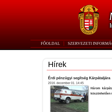
FŐOLDAL
SZERVEZETI INFORMÁ
Hírek
Érdi pénzügyi segítség Kárpátaljára
2016. december 01. 14:45
Három kárpáta
köszönhetően ö