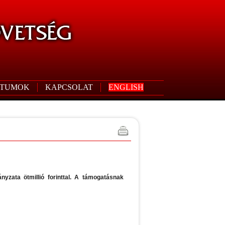
TUMOK
KAPCSOLAT
ENGLISH
yzata ötmillió forinttal. A támogatásnak