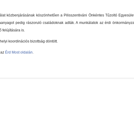
lat közbenjárásának köszönhetően a Pilisszentiváni Önkéntes Tűzoltó Egyesüle
 faanyagot pedig rászoruló családoknak adták. A munkálatok az érdi önkormányzat
felújítására is.
lyi koordinációs bizottság döntött.
 az
Érd Most oldalán
.