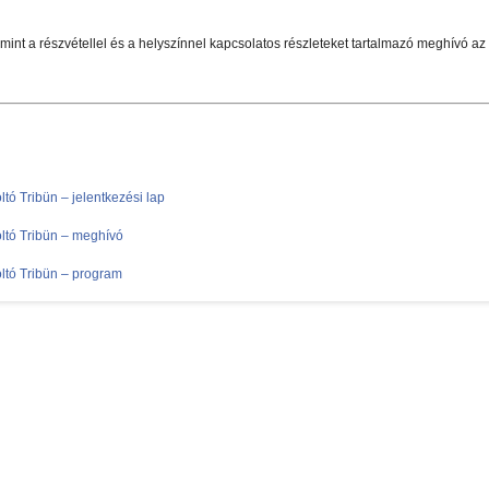
int a részvétellel és a helyszínnel kapcsolatos részleteket tartalmazó meghívó az al
tó Tribün – jelentkezési lap
ltó Tribün – meghívó
ltó Tribün – program