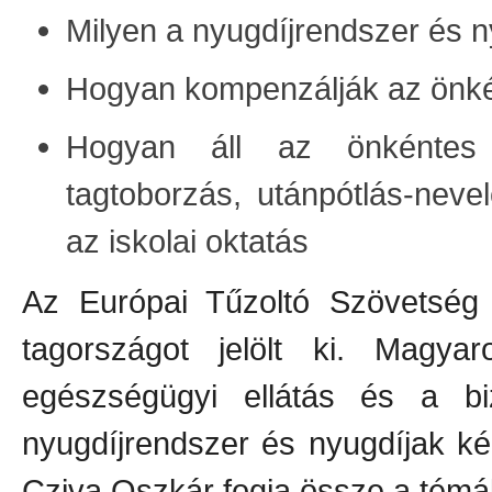
Milyen a nyugdíjrendszer és 
Hogyan kompenzálják az önké
Hogyan áll az önkéntes t
tagtoborzás, utánpótlás-neve
az iskolai oktatás
Az Európai Tűzoltó Szövetség 
tagországot jelölt ki. Magya
egészségügyi ellátás és a biz
nyugdíjrendszer és nyugdíjak ké
Cziva Oszkár fogja össze a témá