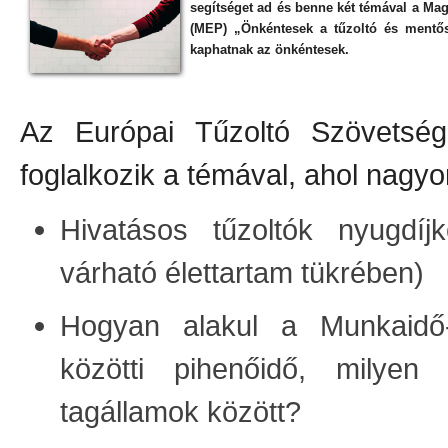
segítséget ad és benne két témával a Mag
(MEP) „Önkéntesek a tűzoltó és mentős
kaphatnak az önkéntesek.
Az Európai Tűzoltó Szövetség
foglalkozik a témával, ahol nagyo
Hivatásos tűzoltók nyugdí
várható élettartam tükrében)
Hogyan alakul a Munkaidő-
közötti pihenőidő, milyen
tagállamok között?