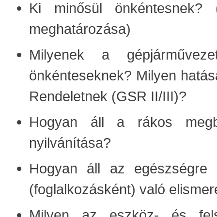
Ki minősül önkéntesnek? 
meghatározása)
Milyenek a gépjárművezet
önkénteseknek? Milyen hatása
Rendeletnek (GSR II/III)?
Hogyan áll a rákos megbe
nyilvánítása?
Hogyan áll az egészségre 
(foglalkozásként) való elisme
Milyen az eszköz- és fels