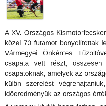
A XV. Országos Kismotorfecsken
közel 70 futamot bonyolítottak 
Vármegyei Önkéntes Tűzoltóv
csapata vett részt, összese
csapatoknak, amelyek az országo
külön szerelést végrehajtaniu
időeredményük az országos érték