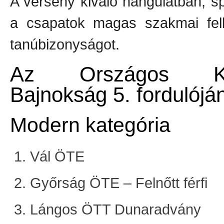
A verseny kiváló hangulatban, sp
a csapatok magas szakmai felké
tanúbizonyságot.
Az Országos Kismo
Bajnokság 5. fordulójá
Modern kategória
Vál ÖTE
Győrság ÖTE – Felnőtt férfi
Lángos ÖTT Dunaradvány