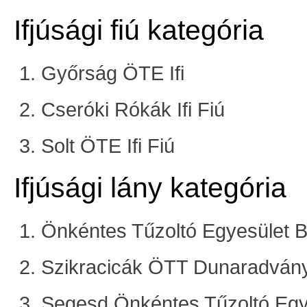
Ifjúsági fiú kategória
Győrság ÖTE Ifi
Cseróki Rókák Ifi Fiú
Solt ÖTE Ifi Fiú
Ifjúsági lány kategória
Önkéntes Tűzoltó Egyesület 
Szikracicák ÖTT Dunaradván
Segesd Önkéntes Tűzoltó Egy