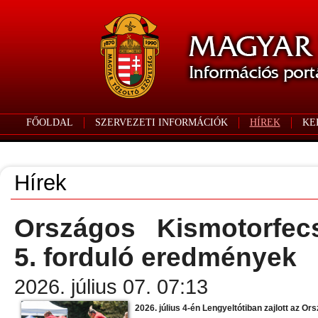
FŐOLDAL
SZERVEZETI INFORMÁCIÓK
HÍREK
KE
Hírek
Országos Kismotorfec
5. forduló eredmények
2026. július 07. 07:13
2026. július 4-én Lengyeltótiban zajlott az O