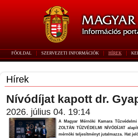
FŐOLDAL
SZERVEZETI INFORMÁCIÓK
HÍREK
KE
Hírek
Nívódíjat kapott dr. Gy
2026. július 04. 19:14
A Magyar Mérnöki Kamara Tűzvédelmi T
ZOLTÁN TŰZVÉDELMI NÍVÓDÍJAT alapított
mérnöki teljesítményt jutalmazza. Hat jel