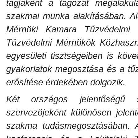
tagjaként a tagozat megalaku
szakmai munka alakításában. Al
Mérnöki Kamara Tűzvédelmi S
Tűzvédelmi Mérnökök Közhaszn
egyesületi tisztségeiben is kö
gyakorlatok megosztása és a tű
erősítése érdekében dolgozik.
Két országos jelentőségű s
szervezőjeként különösen jelent
szakma tudásmegosztásában. A „