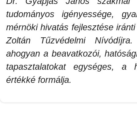
Dr. Gyapjas János szakmai é
tudományos igényessége, gyak
mérnöki hivatás fejlesztése iránt
Zoltán Tűzvédelmi Nívódíjra
ahogyan a beavatkozói, hatósági
tapasztalatokat egységes, a h
értékké formálja.