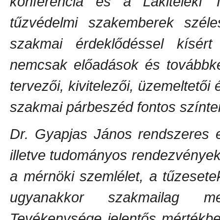
konferencia és a Lakitelek
tűzvédelmi szakemberek széles
szakmai érdeklődéssel kísér
nemcsak előadások és továbbké
tervezői, kivitelezői, üzemeltető
szakmai párbeszéd fontos színter
Dr. Gyapjas János rendszeres e
illetve tudományos rendezvényekn
a mérnöki szemlélet, a tűzesete
ugyanakkor szakmailag meg
Tevékenysége jelentős mértékbe