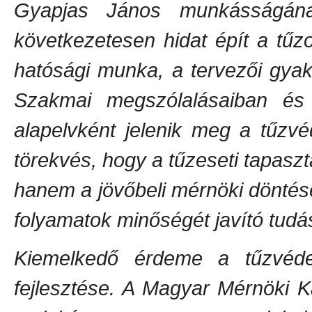
Gyapjas János munkásságána
következetesen hidat épít a tűzo
hatósági munka, a tervezői gyako
Szakmai megszólalásaiban és 
alapelvként jelenik meg a tűzv
törekvés, hogy a tűzeseti tapasz
hanem a jövőbeli mérnöki döntése
folyamatok minőségét javító tudá
Kiemelkedő érdeme a tűzvéde
fejlesztése. A Magyar Mérnöki 