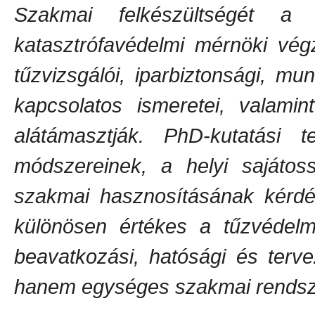
Szakmai felkészültségét a
katasztrófavédelmi mérnöki vég
tűzvizsgálói, iparbiztonsági, mu
kapcsolatos ismeretei, valami
alátámasztják. PhD-kutatási
módszereinek, a helyi sajátos
szakmai hasznosításának kérdé
különösen értékes a tűzvédelm
beavatkozási, hatósági és terve
hanem egységes szakmai rendsze