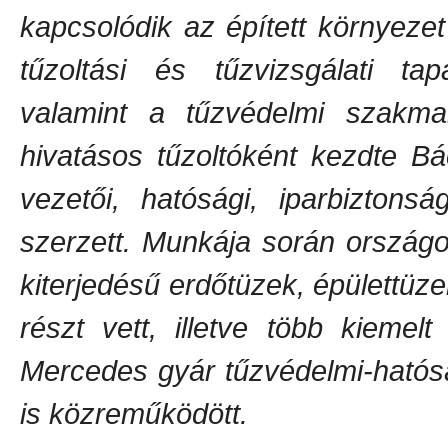
kapcsolódik az épített környez
tűzoltási és tűzvizsgálati ta
valamint a tűzvédelmi szakmai 
hivatásos tűzoltóként kezdte B
vezetői, hatósági, iparbiztonsá
szerzett. Munkája során ország
kiterjedésű erdőtüzek, épülettüz
részt vett, illetve több kieme
Mercedes gyár tűzvédelmi-hatós
is közreműködött.