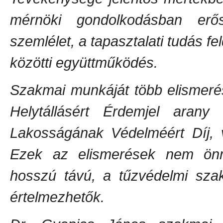
mérnöki gondolkodásban er
szemlélet, a tapasztalati tudás f
közötti együttműködés.
Szakmai munkáját több elismerés
Helytállásért Érdemjel aran
Lakosságának Védelméért Díj, v
Ezek az elismerések nem ön
hosszú távú, a tűzvédelmi sza
értelmezhetők.