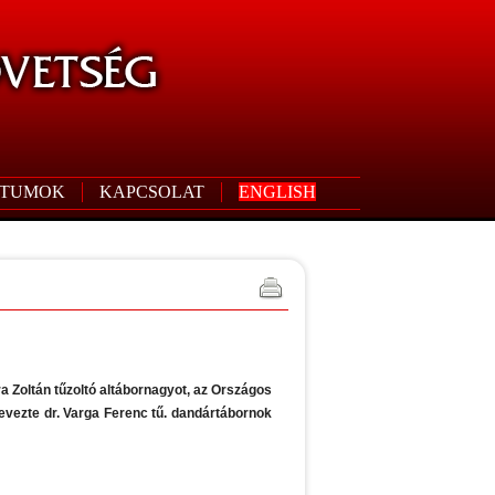
TUMOK
KAPCSOLAT
ENGLISH
ra Zoltán tűzoltó altábornagyot, az Országos
nevezte dr. Varga Ferenc tű. dandártábornok