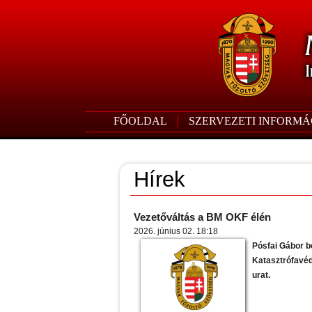
FŐOLDAL
SZERVEZETI INFORMÁ
Hírek
Vezetőváltás a BM OKF élén
2026. június 02. 18:18
Pósfai Gábor be
Katasztrófavéd
urat.