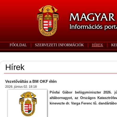
FŐOLDAL
SZERVEZETI INFORMÁCIÓK
HÍREK
KE
Hírek
Vezetőváltás a BM OKF élén
2026. június 02. 18:18
Pósfai Gábor belügyminiszter 2026. jú
altábornagyot, az Országos Katasztrófav
kinevezte dr. Varga Ferenc tű. dandártábo