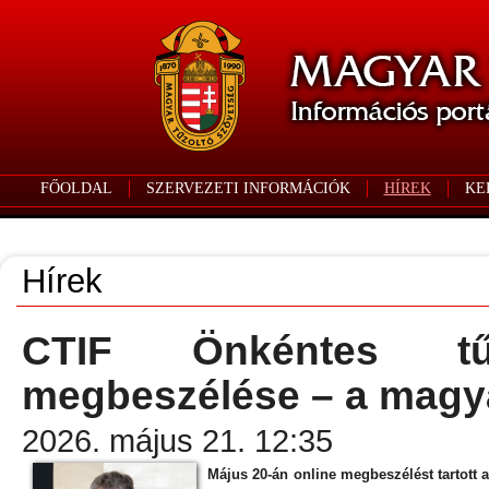
FŐOLDAL
SZERVEZETI INFORMÁCIÓK
HÍREK
KE
Hírek
CTIF Önkéntes tűz
megbeszélése – a magya
2026. május 21. 12:35
Május 20-án online megbeszélést tartott 