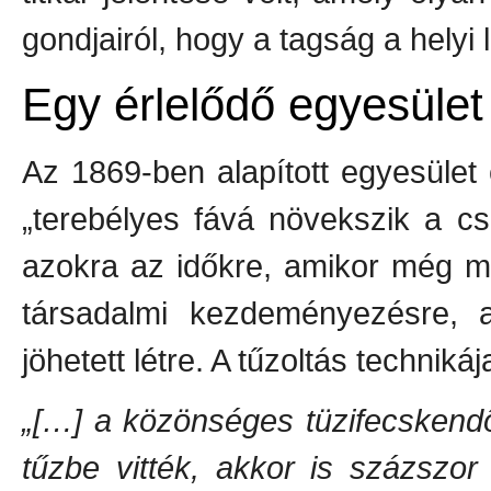
gondjairól, hogy a tagság a helyi 
Egy érlelődő egyesület
Az 1869-ben alapított egyesület 
„terebélyes fává növekszik a c
azokra az időkre, amikor még m
társadalmi kezdeményezésre, a
jöhetett létre. A tűzoltás techni
„[…] a közönséges tüzifecskend
tűzbe vitték, akkor is százszor 