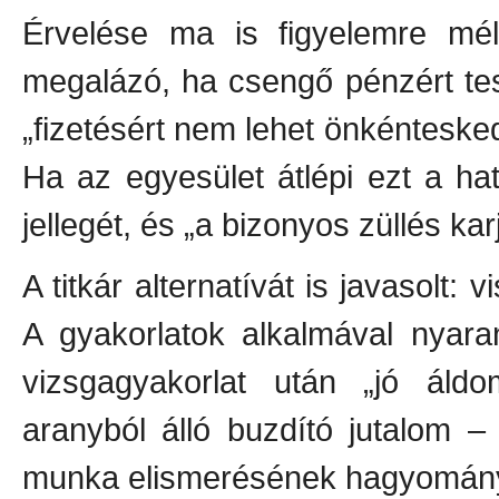
Érvelése ma is figyelemre mélt
megalázó, ha csengő pénzért tesz
„fizetésért nem lehet önkénteske
Ha az egyesület átlépi ezt a hat
jellegét, és „a bizonyos züllés kar
A titkár alternatívát is javasolt: 
A gyakorlatok alkalmával nyar
vizsgagyakorlat után „jó áld
aranyból álló buzdító jutalom 
munka elismerésének hagyomány