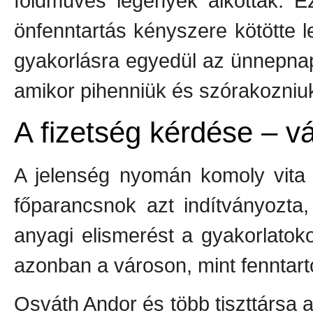
földműves legények alkották. E
önfenntartás kényszere kötötte le
gyakorlásra egyedül az ünnepna
amikor pihenniük és szórakozniuk
A fizetség kérdése – vá
A jelenség nyomán komoly vita 
főparancsnok azt indítványozt
anyagi elismerést a gyakorlatokon
azonban a városon, mint fenntart
Osváth Andor és több tiszttársa a