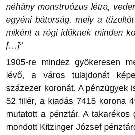
néhány monstruózus létra, veder
egyéni bátorság, mely a tűzoltó
miként a régi időknek minden ko
[…]”
1905-re mindez gyökeresen meg
lévő, a város tulajdonát kép
százezer koronát. A pénzügyek i
52 fillér, a kiadás 7415 korona 4
mutatott a pénztár. A takarékos
mondott Kitzinger József pénztár