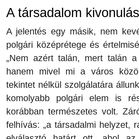
A társadalom kivonulá
A jelentés egy másik, nem kevé
polgári középrétege és értelmisé
„Nem azért talán, mert talán a
hanem mivel mi a város közön
tekintet nélkül szolgálatára állun
komolyabb polgári elem is r
korábban természetes volt. Záró
felhívás: „a társadalmi helyzet,
elválasztó határt ott, ahol a