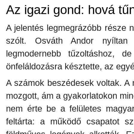
Az igazi gond: hová tű
A jelentés legmegrázóbb része 
szólt. Osváth Andor nyílta
legmodernebb tűzoltáshoz, de
önfeláldozásra késztette, az egy
A számok beszédesek voltak. A 
mozgott, ám a gyakorlatokon min
nem érte be a felületes magyar
feltárta: a működő csapatot sz