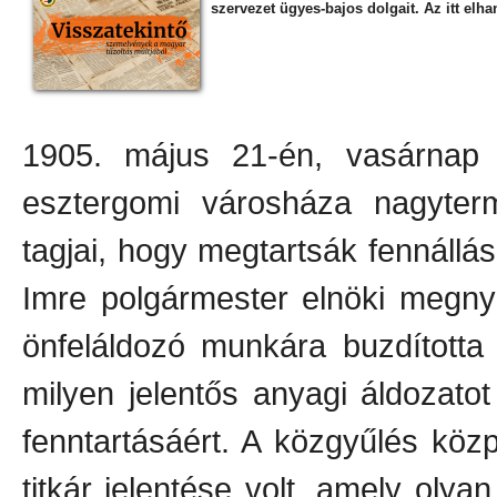
szervezet ügyes-bajos dolgait. Az itt elh
1905. május 21-én, vasárnap 
esztergomi városháza nagyter
tagjai, hogy megtartsák fennáll
Imre polgármester elnöki megnyi
önfeláldozó munkára buzdította 
milyen jelentős anyagi áldozatot
fenntartásáért. A közgyűlés kö
titkár jelentése volt, amely olya