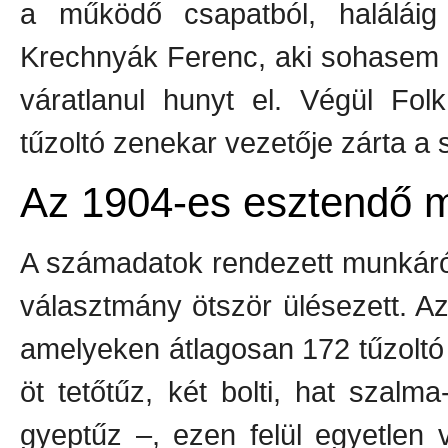
a működő csapatból, haláláig 
Krechnyák Ferenc, aki sohasem a
váratlanul hunyt el. Végül Fol
tűzoltó zenekar vezetője zárta a 
Az 1904-es esztendő 
A számadatok rendezett munkáról 
választmány ötször ülésezett. Az 
amelyeken átlagosan 172 tűzoltó v
öt tetőtűz, két bolti, hat szal
gyeptűz –, ezen felül egyetlen v