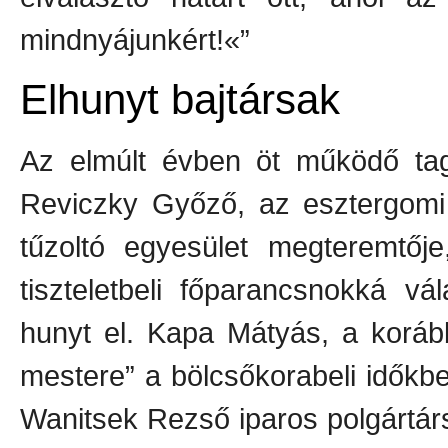
mindnyájunkért!«”
Elhunyt bajtársak
Az elmúlt évben öt működő tagj
Reviczky Győző, az esztergomi 
tűzoltó egyesület megteremtője
tiszteletbeli főparancsnokká vála
hunyt el. Kapa Mátyás, a koráb
mestere” a bölcsőkorabeli időkb
Wanitsek Rezső iparos polgártárs