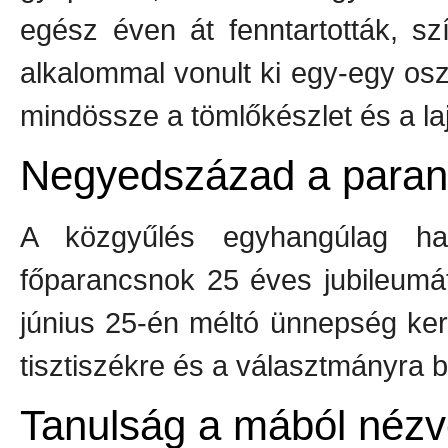
egész éven át fenntartották, sz
alkalommal vonult ki egy-egy oszt
mindössze a tömlőkészlet és a laj
Negyedszázad a paran
A közgyűlés egyhangúlag ha
főparancsnok 25 éves jubileumá
június 25-én méltó ünnepség ker
tisztiszékre és a választmányra b
Tanulság a mából néz