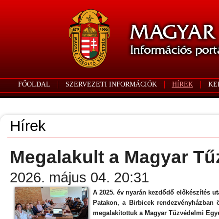
FŐOLDAL
SZERVEZETI INFORMÁCIÓK
HÍREK
KE
Hírek
Megalakult a Magyar Tű
2026. május 04. 20:31
A 2025. év nyarán kezdődő előkészítés ut
Patakon, a Birbicek rendezvényházban 
megalakítottuk a Magyar Tűzvédelmi Egye