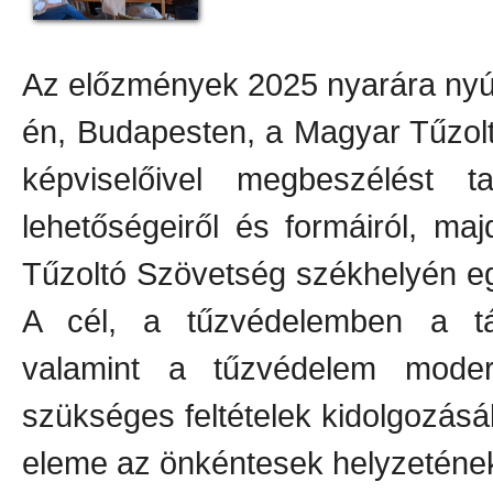
Az előzmények 2025 nyarára nyú
én, Budapesten, a Magyar Tűzol
képviselőivel megbeszélést t
lehetőségeiről és formáiról, m
Tűzoltó Szövetség székhelyén eg
A cél, a tűzvédelemben a tá
valamint a tűzvédelem modern
szükséges feltételek kidolgozás
eleme az önkéntesek helyzetének