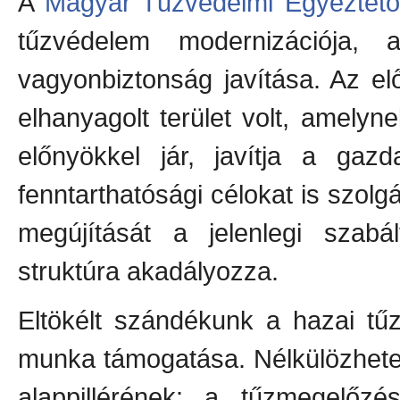
A
Magyar Tűzvédelmi Egyeztet
tűzvédelem modernizációja
vagyonbiztonság javítása. Az e
elhanyagolt terület volt, amelyn
előnyökkel jár, javítja a gaz
fenntarthatósági célokat is szolg
megújítását a jelenlegi szabá
struktúra akadályozza.
Eltökélt szándékunk a hazai tű
munka támogatása. Nélkülözhet
alappillérének: a tűzmegelőz