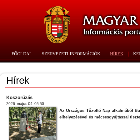
FŐOLDAL
SZERVEZETI INFORMÁCIÓK
HÍREK
KE
Hírek
Koszorúzás
2026. május 04. 05:50
Az Országos Tűzoltó Nap alkalmából Bud
elhelyezésével és mécsesgyújtással tiszte