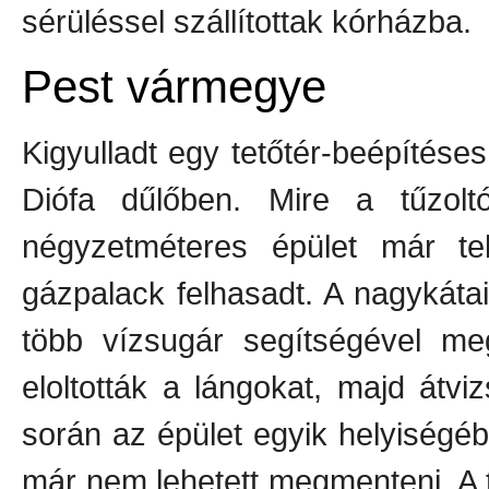
sérüléssel szállítottak kórházba.
Pest vármegye
Kigyulladt egy tetőtér-beépítés
Diófa dűlőben. Mire a tűzolt
négyzetméteres épület már te
gázpalack felhasadt. A nagykátai
több vízsugár segítségével meg
eloltották a lángokat, majd átvi
során az épület egyik helyiségéb
már nem lehetett megmenteni. A t