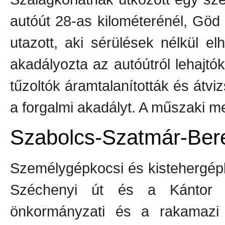
autóút 28-as kilométerénél, Göd
utazott, aki sérülések nélkül e
akadályozta az autóútról lehajtó
tűzoltók áramtalanították és átv
a forgalmi akadályt. A műszaki men
Szabolcs-Szatmár-Ber
Személygépkocsi és kistehergép
Széchenyi út és a Kántor k
önkormányzati és a rakamazi ö