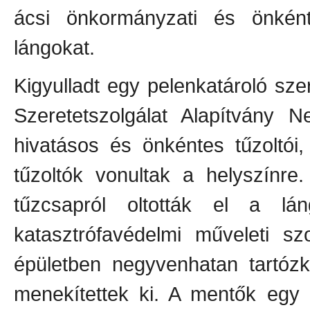
ácsi önkormányzati és önkénte
lángokat.
Kigyulladt egy pelenkatároló sz
Szeretetszolgálat Alapítvány N
hivatásos és önkéntes tűzoltói
tűzoltók vonultak a helyszínre
tűzcsapról oltották el a l
katasztrófavédelmi műveleti szo
épületben negyvenhatan tartózk
menekítettek ki. A mentők egy 