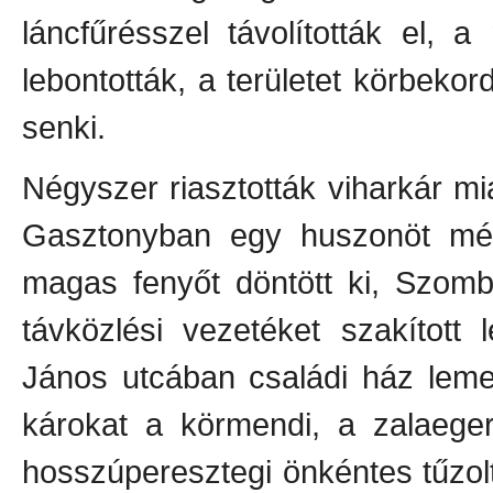
láncfűrésszel távolították el,
lebontották, a területet körbeko
senki.
Négyszer riasztották viharkár mi
Gasztonyban egy huszonöt mét
magas fenyőt döntött ki, Szomb
távközlési vezetéket szakított
János utcában családi ház leme
károkat a körmendi, a zalaeger
hosszúperesztegi önkéntes tűzolt