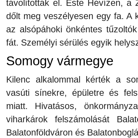
távolították el. Este Hévízen, a
dőlt meg veszélyesen egy fa. A k
az alsópáhoki önkéntes tűzoltók 
fát. Személyi sérülés egyik helys
Somogy vármegye
Kilenc alkalommal kérték a som
vasúti sínekre, épületre és fel
miatt. Hivatásos, önkormányz
viharkárok felszámolását Bala
Balatonföldváron és Balatonboglá