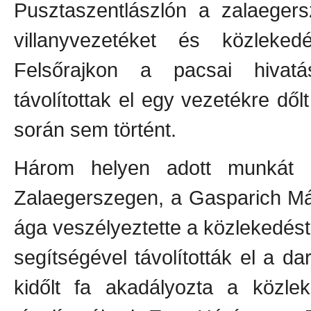
Pusztaszentlászlón a zalaegers
villanyvezetéket és közleked
Felsőrajkon a pacsai hivatá
távolítottak el egy vezetékre dő
során sem történt.
Három helyen adott munkát a
Zalaegerszegen, a Gasparich Már
ága veszélyeztette a közlekedést,
segítségével távolították el a da
kidőlt fa akadályozta a közlek