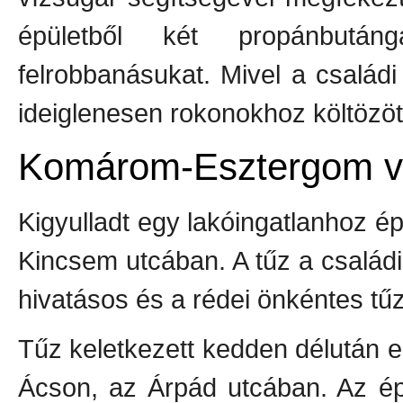
épületből két propánbután
felrobbanásukat. Mivel a családi 
ideiglenesen rokonokhoz költözöt
Komárom-Esztergom 
Kigyulladt egy lakóingatlanhoz ép
Kincsem utcában. A tűz a családi 
hivatásos és a rédei önkéntes tűz
Tűz keletkezett kedden délután 
Ácson, az Árpád utcában. Az ép