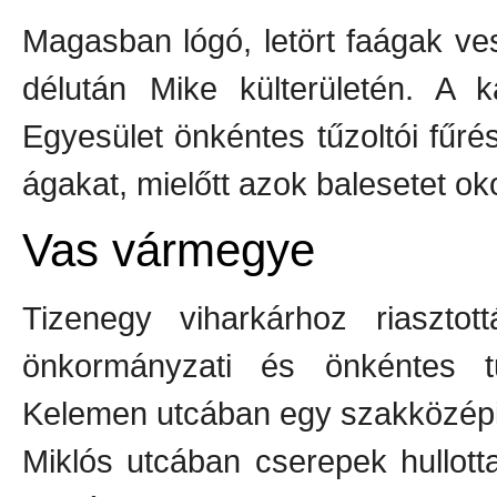
Magasban lógó, letört faágak ve
délután Mike külterületén. A
Egyesület önkéntes tűzoltói fűré
ágakat, mielőtt azok balesetet ok
Vas vármegye
Tizenegy viharkárhoz riaszto
önkormányzati és önkéntes tű
Kelemen utcában egy szakközépi
Miklós utcában cserepek hullott