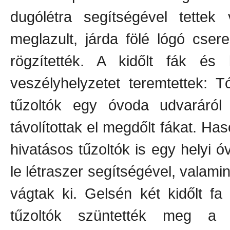
dugólétra segítségével tettek
meglazult, járda fölé lógó cser
rögzítették. A kidőlt fák és
veszélyhelyzetet teremtettek: 
tűzoltók egy óvoda udvaráról
távolítottak el megdőlt fákat. Ha
hivatásos tűzoltók is egy helyi ó
le létraszer segítségével, valamin
vágtak ki. Gelsén két kidőlt fa 
tűzoltók szüntették meg a 