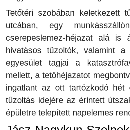
Tetőtéri szobában keletkezett 
utcában, egy munkásszálló
cserepeslemez-héjazat alá is á
hivatásos tűzoltók, valamint a
egyesület tagjai a katasztrófa
mellett, a tetőhéjazatot megbontva
ingatlant az ott tartózkodó hé
tűzoltás idejére az érintett útsz
épületre telepített napelemes ren
Jász-Nagykun-Szolno