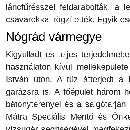
láncfűrésszel feldarabolták, a 
csavarokkal rögzítették. Egyik e
Nógrád vármegye
Kigyulladt és teljes terjedelméb
használaton kívüli melléképület
István úton. A tűz átterjedt a
garázsra is. A főépület három h
bátonyterenyei és a salgótarjáni
Mátra Speciális Mentő és Önké
vízsugár segítségével megfékezt