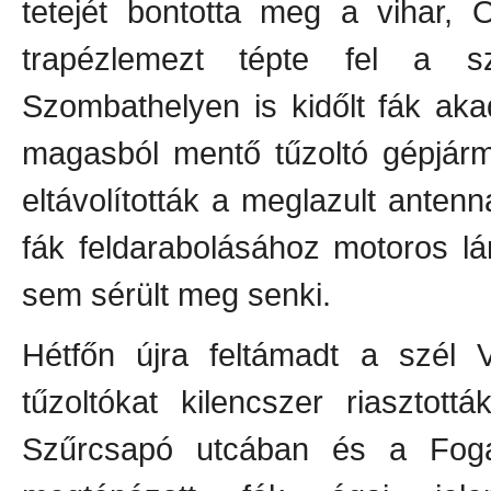
tetejét bontotta meg a vihar, O
trapézlemezt tépte fel a 
Szombathelyen is kidőlt fák aka
magasból mentő tűzoltó gépjármű
eltávolították a meglazult antenn
fák feldarabolásához motoros lá
sem sérült meg senki.
Hétfőn újra feltámadt a szél
tűzoltókat kilencszer riasztot
Szűrcsapó utcában és a Foga