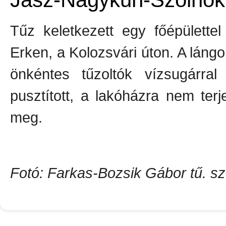
Tűz keletkezett egy főépülette
Erken, a Kolozsvári úton. A láng
önkéntes tűzoltók vízsugárral
pusztított, a lakóházra nem ter
meg.
Fotó: Farkas-Bozsik Gábor tű. sz