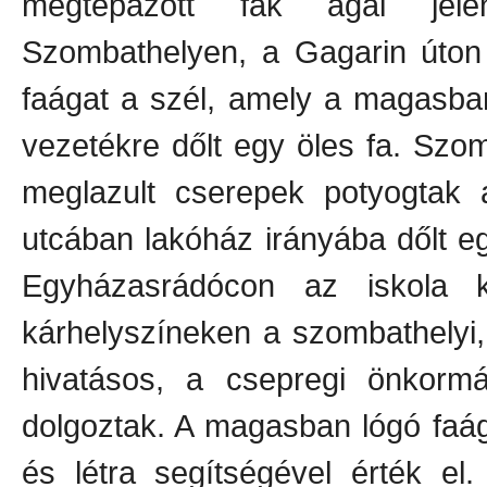
megtépázott fák ágai jele
Szombathelyen, a Gagarin úton 
faágat a szél, amely a magasban
vezetékre dőlt egy öles fa. Szo
meglazult cserepek potyogtak a
utcában lakóház irányába dőlt e
Egyházasrádócon az iskola 
kárhelyszíneken a szombathelyi,
hivatásos, a csepregi önkormá
dolgoztak. A magasban lógó faá
és létra segítségével érték el