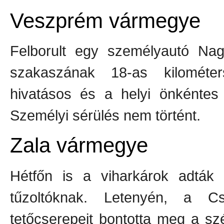
Veszprém vármegye
Felborult egy személyautó Nagy
szakaszának 18-as kilométe
hivatásos és a helyi önkéntes 
Személyi sérülés nem történt.
Zala vármegye
Hétfőn is a viharkárok adták
tűzoltóknak. Letenyén, a C
tetőcserepeit bontotta meg a szé