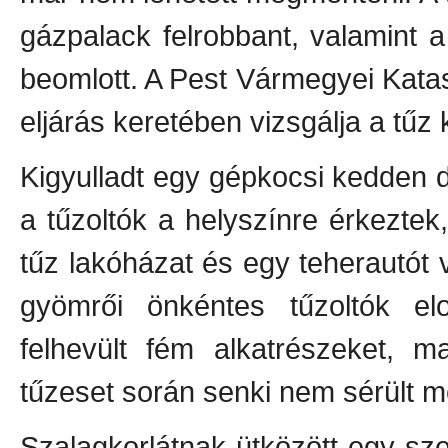
gázpalack felrobbant, valamint 
beomlott. A Pest Vármegyei Katas
eljárás keretében vizsgálja a tűz
Kigyulladt egy gépkocsi kedden 
a tűzoltók a helyszínre érkeztek
tűz lakóházat és egy teherautót 
gyömrői önkéntes tűzoltók elo
felhevült fém alkatrészeket, m
tűzeset során senki nem sérült m
Szalagkorlátnak ütközött egy s