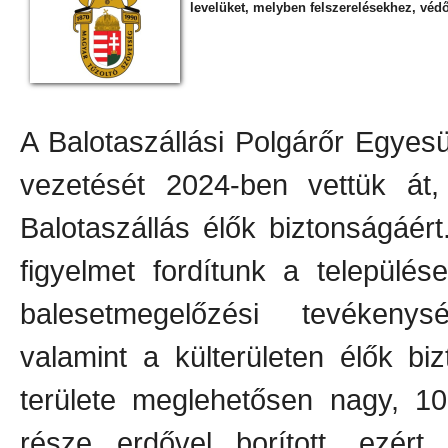
levelüket, melyben felszerelésekhez, vé
A Balotaszállási Polgárőr Egyes
vezetését 2024-ben vettük át,
Balotaszállás élők biztonságáért.
figyelmet fordítunk a település
balesetmegelőzési tevékenysé
valamint a külterületen élők bi
területe meglehetősen nagy, 10
része erdővel borított, ezért