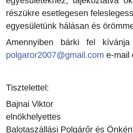
egyesületekhez, tájékoztatva ő
részükre esetlegesen felesleges
egyesületünk hálásan és örömme
Amennyiben bárki fel kívánja
polgaror2007@gmail.com
e-mail 
Tisztelettel:
Bajnai Viktor
elnökhelyettes
Balotaszállási Polgárőr és Önkén