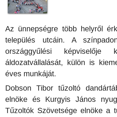
Az ünnepségre több helyről érk
település utcáin. A színpa
országgyűlési képviselője
áldozatvállalását, külön is kie
éves munkáját.
Dobson Tibor tűzoltó dandárt
elnöke és Kurgyis János nyug
Tűzoltók Szövetsége elnöke a t