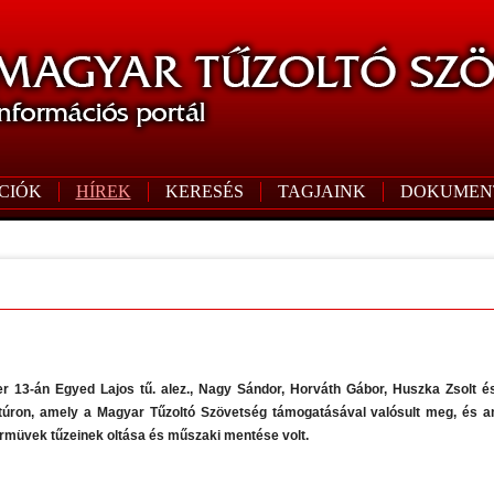
CIÓK
HÍREK
KERESÉS
TAGJAINK
DOKUMEN
 13-án Egyed Lajos tű. alez., Nagy Sándor, Horváth Gábor, Huszka Zsolt és
túron, amely a Magyar Tűzoltó Szövetség támogatásával valósult meg, és am
rmüvek tűzeinek oltása és műszaki mentése volt.