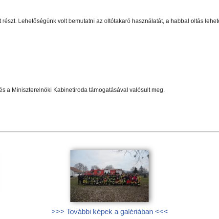
t részt. Lehetőségünk volt bemutatni az oltótakaró használatát, a habbal oltás leh
és a Miniszterelnöki Kabinetiroda támogatásával valósult meg.
>>> További képek a galériában <<<