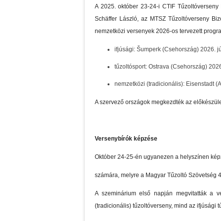
A 2025. október 23-24-i CTIF Tűzoltóverseny 
Schäffer László, az MTSZ Tűzoltóverseny Bizot
nemzetközi versenyek 2026-os tervezett program
ifjúsági: Šumperk (Csehország) 2026. jú
tűzoltósport: Ostrava (Csehország) 202
nemzetközi (tradicionális): Eisenstadt (A
A szervező országok megkezdték az előkészület
Versenybírók képzése
Október 24-25-én ugyanezen a helyszínen képz
számára, melyre a Magyar Tűzoltó Szövetség 4 
A szeminárium első napján megvitatták a ver
(tradicionális) tűzoltóverseny, mind az ifjúsági