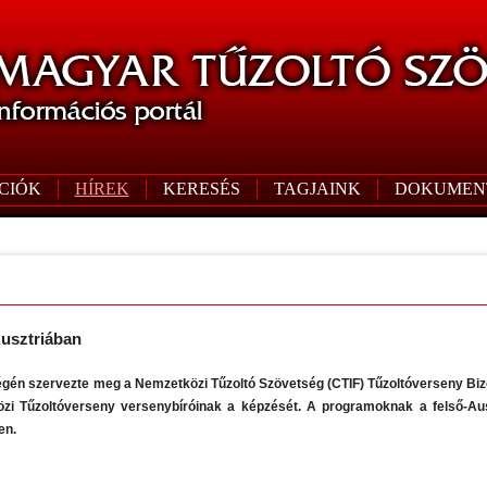
CIÓK
HÍREK
KERESÉS
TAGJAINK
DOKUMEN
Ausztriában
égén szervezte meg a Nemzetközi Tűzoltó Szövetség (CTIF) Tűzoltóverseny Bizo
zi Tűzoltóverseny versenybíróinak a képzését. A programoknak a felső-Aus
en.