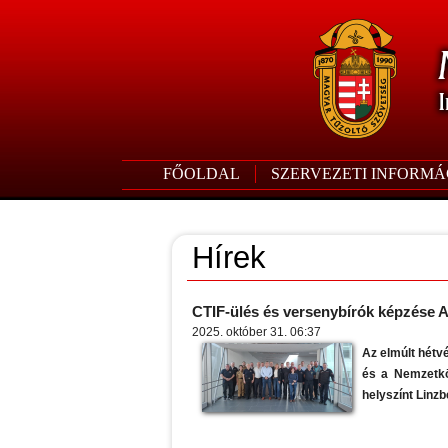
FŐOLDAL
SZERVEZETI INFORMÁ
Hírek
CTIF-ülés és versenybírók képzése 
2025. október 31. 06:37
Az elmúlt hétv
és a Nemzetkö
helyszínt Linzb