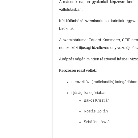
A második napon gyakorlati képzésre került 
váltófutásban.
Két különböző szemináriumot tartottak egyszer
bíróknak.
A szemináriumot Eduard Kammerer, CTIF nemzet
nemzetközi ifjúsági tűzoltóverseny vezetője és 
A képzés végén minden résztvevő írásbeli vizsgá
Képzésen részt vettek:
nemzetközi (tradicionális) kategóriában
ifjúsági kategóriában:
Bakos Krisztián
Rostási Zoltán
Schäffer László