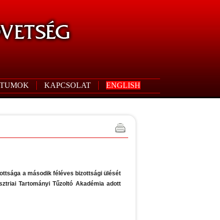
TUMOK
KAPCSOLAT
ENGLISH
ttsága a második féléves bizottsági ülését
ztriai Tartományi Tűzoltó Akadémia adott