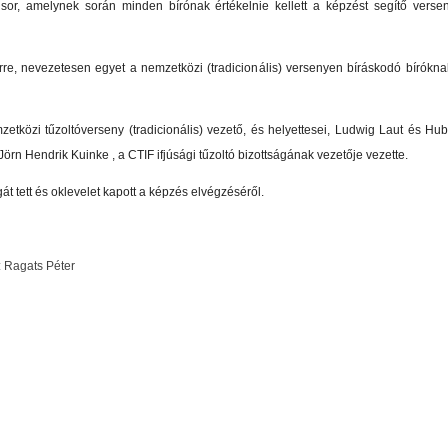
sor, amelynek során minden bírónak értékelnie kellett a képzést segítő vers
re, nevezetesen egyet a nemzetközi (tradicionális) versenyen bíráskodó bírókna
közi tűzoltóverseny (tradicionális) vezető, és helyettesei, Ludwig Laut és Hub
Jörn Hendrik Kuinke , a CTIF ifjúsági tűzoltó bizottságának vezetője vezette.
t tett és oklevelet kapott a képzés elvégzéséről.
: Ragats Péter