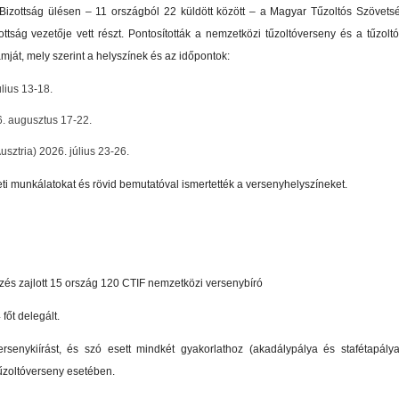
Bizottság ülésen – 11 országból 22 küldött között – a Magyar Tűzoltós Szövet
tság vezetője vett részt. Pontosították a nemzetközi tűzoltóverseny és a tűzolt
ját, mely szerint a helyszínek és az időpontok:
lius 13-18.
6. augusztus 17-22.
usztria) 2026. július 23-26.
i munkálatokat és rövid bemutatóval ismertették a versenyhelyszíneket.
és zajlott 15 ország 120 CTIF nemzetközi versenybíró
főt delegált.
senykiírást, és szó esett mindkét gyakorlathoz (akadálypálya és stafétapály
 tűzoltóverseny esetében.