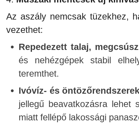
Az aszály nemcsak tüzekhez, h
vezethet:
Repedezett talaj, megcsúsz
és nehézgépek stabil elhely
teremthet.
Ivóvíz- és öntözőrendszer
jellegű beavatkozásra lehet 
miatt fellépő lakossági panas