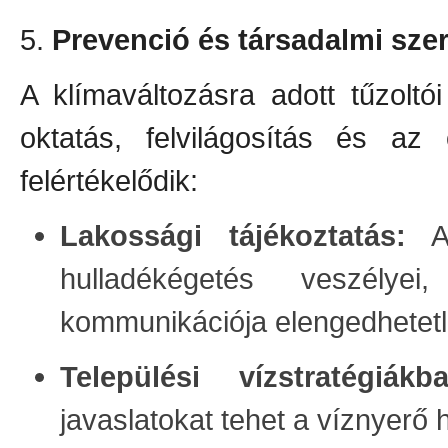
5.
Prevenció és társadalmi sze
A klímaváltozásra adott tűzolt
oktatás, felvilágosítás és az
felértékelődik:
Lakossági tájékoztatás:
A 
hulladékégetés veszély
kommunikációja elengedhetetl
Települési vízstratégiák
javaslatokat tehet a víznyerő 