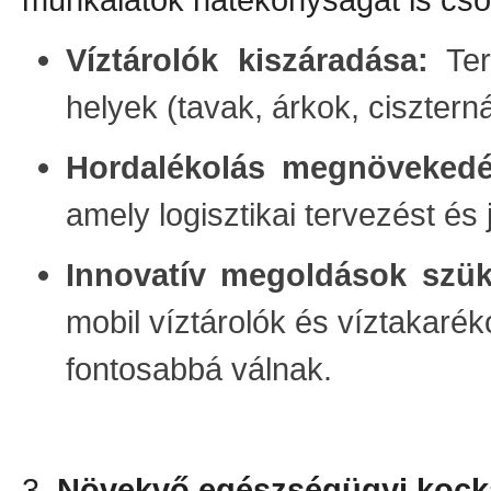
Víztárolók kiszáradása:
Ter
helyek (tavak, árkok, ciszter
Hordalékolás megnövekedé
amely logisztikai tervezést és
Innovatív megoldások szü
mobil víztárolók és víztakarék
fontosabbá válnak.
3.
Növekvő egészségügyi kock