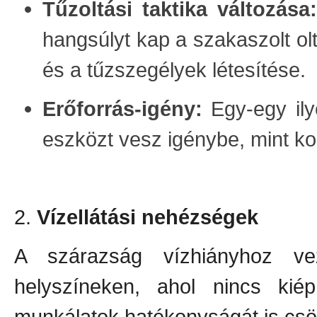
Tűzoltási taktika változása:
hangsúlyt kap a szakaszolt olt
és a tűzszegélyek létesítése.
Erőforrás-igény:
Egy-egy ily
eszközt vesz igénybe, mint k
2.
Vízellátási nehézségek
A szárazság vízhiányhoz veze
helyszíneken, ahol nincs kiépí
munkálatok hatékonyságát is csö