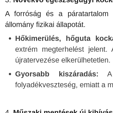
A forróság és a páratartalom
állomány fizikai állapotát.
Hőkimerülés, hőguta kock
extrém megterhelést jelent.
újratervezése elkerülhetetlen.
Gyorsabb kiszáradás:
A 
folyadékveszteség, emiatt a m
4.
Műszaki mentések új kihívás