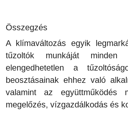
Összegzés
A klímaváltozás egyik legmar
tűzoltók munkáját minden t
elengedhetetlen a tűzoltóság
beosztásainak ehhez való alka
valamint az együttműködés 
megelőzés, vízgazdálkodás és k