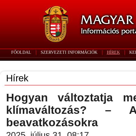
FŐOLDAL
SZERVEZETI INFORMÁCIÓK
HÍREK
KE
Hírek
Hogyan változtatja m
klímaváltozás? – 
beavatkozásokra
2025. július 31. 08:17