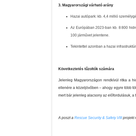
3. Magyarországi várható arány
Hazai autópark: kb. 4,4 millió személyg
Az Európában 2023-ban kb. 8 800 hidr
100 járművet jelentene.
Tekintettel azonban a hazai infrastrukt
Következtetés tűzoltók számára
Jelenleg Magyarországon rendkívül ritka a hi
ellenére a közeljövőben – ahogy egyre több töl
mert bár jelenleg alacsony az előfordulásuk, a 
A poszt a
Rescue Security & Safety VIII
projekt 