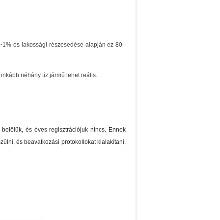
 ~1%-os lakossági részesedése alapján ez 80–
inkább néhány tíz jármű lehet reális.
belőlük, és éves regisztrációjuk nincs. Ennek
lni, és beavatkozási protokollokat kialakítani,