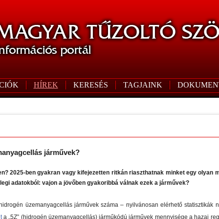
CIÓK
HÍREK
KERESÉS
TAGJAINK
DOKUMEN
manyagcellás járművek?
éren? 2025-ben gyakran vagy kifejezetten ritkán riaszthatnak minket egy olyan
enlegi adatokból: vajon a jövőben gyakoribbá válnak ezek a járművek?
idrogén üzemanyagcellás járművek száma – nyilvánosan elérhető statisztikák 
t
a „5Z” (hidrogén üzemanyagcellás) járműkódú járművek mennyisége a hazai regiszt