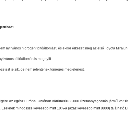
rjedésre?
 nyilvános hidrogén töltőállomást, és ekkor érkezett meg az első Toyota Mirai, ha
ilvános töltőállomás is megnyílt .
zetést jelzik, de nem jelentenek tömeges megjelenést.
égére az egész Európai Unióban körülbelül 88 000 üzemanyagcellás jármű volt ü
). Ezeknek mindössze kevesebb mint 10%-a (azaz kevesebb mint 8800) található E