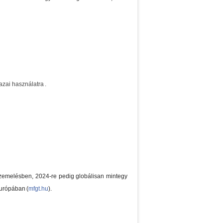
zai használatra .
zemelésben, 2024-re pedig globálisan mintegy
urópában (
mfgt.hu
).