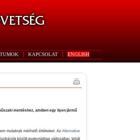
TUMOK
KAPCSOLAT
ENGLISH
 műszaki mentéshez, amiben egy ilyen jármű
nem mutatnak mérhető értékeket. Az
Alternative
rációk között gyakorlatilag változatlan, tehát