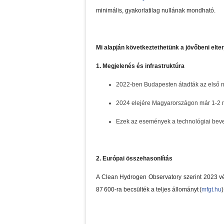
minimális, gyakorlatilag nullának mondható.
Mi alapján következtethetünk a jövőbeni elte
1. Megjelenés és infrastruktúra
2022-ben Budapesten átadták az első nem
2024 elejére Magyarországon már 1-2 ny
Ezek az események a technológiai beve
2. Európai összehasonlítás
A Clean Hydrogen Observatory szerint 2023 v
87 600-ra becsülték a teljes állományt (
mfgt.hu