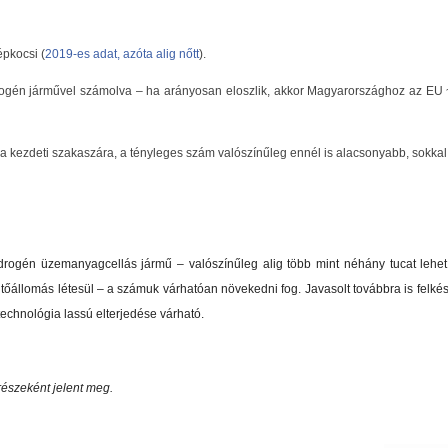
épkocsi (
2019-es adat, azóta alig nőtt
).
ogén járművel számolva – ha arányosan eloszlik, akkor Magyarországhoz az EU
úra kezdeti szakaszára, a tényleges szám valószínűleg ennél is alacsonyabb, sokkal 
drogén üzemanyagcellás jármű – valószínűleg alig több mint néhány tucat lehet 
tőállomás létesül – a számuk várhatóan növekedni fog. Javasolt továbbra is felkészü
technológia lassú elterjedése várható.
részeként jelent meg.