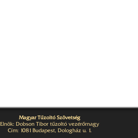
Magyar Tűzoltó Szövetség
Elnök: Dobson Tibor tűzoltó vezérőrnagy
Cím: 1081 Budapest, Dologház u. 1.