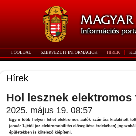
FŐOLDAL
SZERVEZETI INFORMÁCIÓK
HÍREK
KE
Hírek
Hol lesznek elektromos
2025. május 19. 08:57
Egyre több helyen lehet elektromos autók számára kialakított töl
január 1-jétől (az elektromobilitás elősegítése érdekében) jogszabá
épületekben is kötelező kiépíteni.