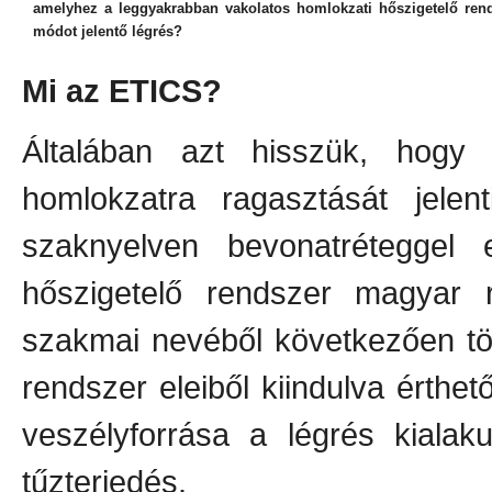
amelyhez a leggyakrabban vakolatos homlokzati hőszigetelő rend
módot jelentő légrés?
Mi az ETICS?
Általában azt hisszük, hogy 
homlokzatra ragasztását jele
szaknyelven bevonatréteggel el
hőszigetelő rendszer magyar 
szakmai nevéből következően töb
rendszer eleiből kiindulva érth
veszélyforrása a légrés kialak
tűzterjedés.