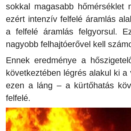
sokkal magasabb hőmérséklet mi
ezért intenzív felfelé áramlás a
a felfelé áramlás felgyorsul. 
nagyobb felhajtóerővel kell szám
Ennek eredménye a hőszigetelő
következtében légrés alakul ki a 
ezen a láng – a kürtőhatás köv
felfelé.