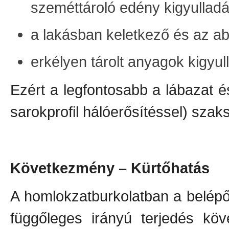
szeméttároló edény kigyullad
a lakásban keletkező és az ab
erkélyen tárolt anyagok kigyu
Ezért a legfontosabb a lábazat és 
sarokprofil hálóerősítéssel) szak
Következmény – Kürtőhatás
A homlokzatburkolatban a belépő
függőleges irányú terjedés köv