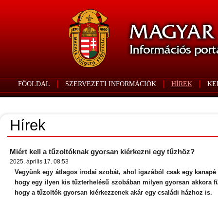
FŐOLDAL
SZERVEZETI INFORMÁCIÓK
HÍREK
KE
Hírek
Miért kell a tűzoltóknak gyorsan kiérkezni egy tűzhöz?
2025. április 17. 08:53
Vegyünk egy átlagos irodai szobát, ahol igazából csak egy kanapé v
hogy egy ilyen kis tűzterhelésű szobában milyen gyorsan akkora füs
hogy a tűzoltók gyorsan kiérkezzenek akár egy családi házhoz is.