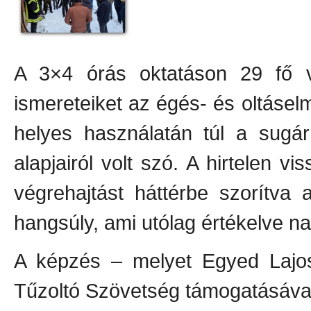
A 3×4 órás oktatáson 29 fő v
ismereteiket az égés- és oltásel
helyes használatán túl a sugár
alapjairól volt szó. A hirtelen vis
végrehajtást háttérbe szorítva
hangsúly, ami utólag értékelve n
A képzés – melyet Egyed Lajos 
Tűzoltó Szövetség támogatásával