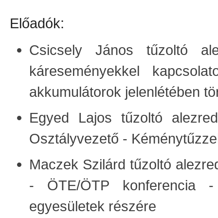
Előadók:
Csicsely János tűzoltó
káreseményekkel kapcsolat
akkumulátorok jelenlétében t
Egyed Lajos tűzoltó alezre
Osztályvezető - Kéménytűzze
Maczek Szilárd tűzoltó alezr
- ÖTE/ÖTP konferencia - 
egyesületek részére