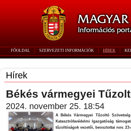
FŐOLDAL
SZERVEZETI INFORMÁCIÓK
HÍREK
KE
Hírek
Békés vármegyei Tűzol
2024. november 25. 18:54
A Békés Vármegyei Tűzoltó Szövetség
Katasztrófavédelmi Igazgatóság támogat
tűzoltóságok vezetői, beosztottai nov. 23-