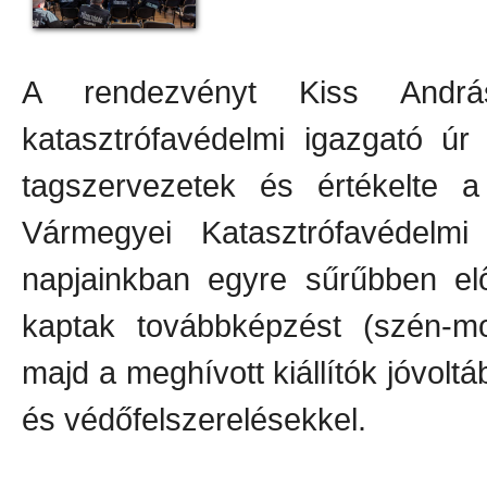
A rendezvényt Kiss András
katasztrófavédelmi igazgató úr
tagszervezetek és értékelte 
Vármegyei Katasztrófavédelmi
napjainkban egyre sűrűbben el
kaptak továbbképzést (szén-mo
majd a meghívott kiállítók jóvol
és védőfelszerelésekkel.