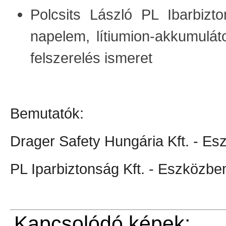
Polcsits László PL Ibarbizt
napelem, lítiumion-akkumuláto
felszerelés ismeret
Bemutatók:
Drager Safety Hungária Kft. - E
PL Iparbiztonság Kft. - Eszközbe
Kapcsolódó képek: