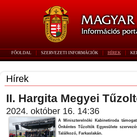
FŐOLDAL
SZERVEZETI INFORMÁCIÓK
HÍREK
KE
Hírek
II. Hargita Megyei Tűzol
2024. október 16. 14:36
A Miniszterelnöki Kabinetiroda támoga
Önkéntes Tűzoltók Egyesülete szervezés
Találkozó, Farkaslakán.