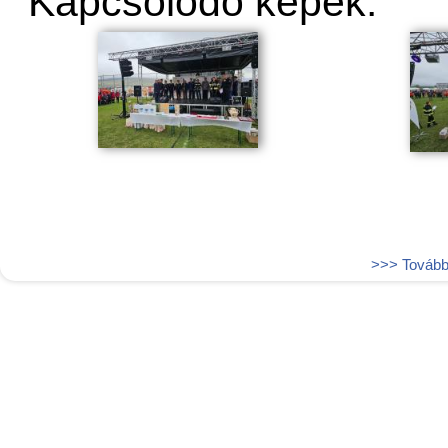
Kapcsolódó képek:
>>> További